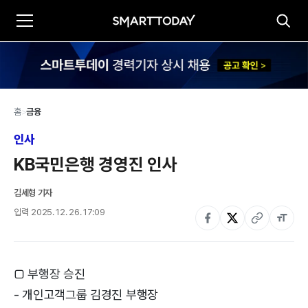
홈
>
금융
인사
KB국민은행 경영진 인사
김세형 기자
입력
2025. 12. 26. 17:09
□ 부행장 승진
- 개인고객그룹 김경진 부행장