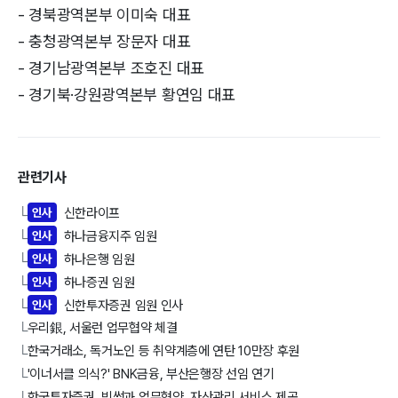
- 경북광역본부 이미숙 대표
- 충청광역본부 장문자 대표
- 경기남광역본부 조호진 대표
- 경기북·강원광역본부 황연임 대표
관련기사
인사
신한라이프
└
인사
하나금융지주 임원
└
인사
하나은행 임원
└
인사
하나증권 임원
└
인사
신한투자증권 임원 인사
└
우리銀, 서울런 업무협약 체결
└
한국거래소, 독거노인 등 취약계층에 연탄 10만장 후원
└
'이너서클 의식?' BNK금융, 부산은행장 선임 연기
└
한국투자증권, 빗썸과 업무협약..자산관리 서비스 제공