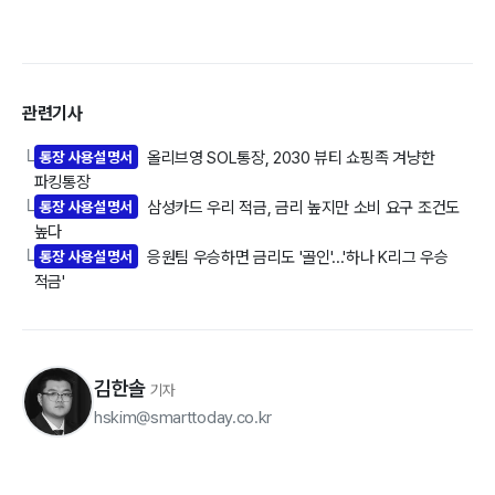
관련기사
통장 사용설명서
올리브영 SOL통장, 2030 뷰티 쇼핑족 겨냥한
└
파킹통장
통장 사용설명서
삼성카드 우리 적금, 금리 높지만 소비 요구 조건도
└
높다
통장 사용설명서
응원팀 우승하면 금리도 '골인'...'하나 K리그 우승
└
적금'
김한솔
기자
hskim@smarttoday.co.kr