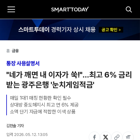
홈
>
금융
통장 사용설명서
"네가 깨면 내 이자가 쑥!"…최고 6% 금리 
받는 광주은행 '눈치게임적금'
매일 1대1 매칭 현황판 확인 필수 

상대방 중도해지시 최고 연 6% 제공 

소액 단기 자금에 적합한 이색 상품
김한솔 기자
입력
2026. 05. 12. 13:05