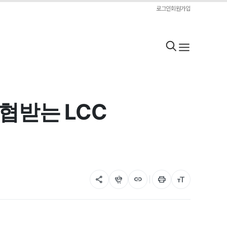
로그인
회원가입
협받는 LCC
share
flutter_dash
link
print
format_size