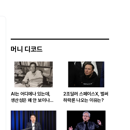
머니 디코드
AI는 어디에나 있는데,
2조달러 스페이스X, 벌써
생산성은 왜 안 보이나…
하락론 나오는 이유는?
빅테크 투자 흔드는
‘솔로우 패러독스’