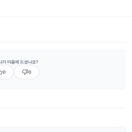
사가 마음에 드셨나요?
b_up
thumb_down
0
0