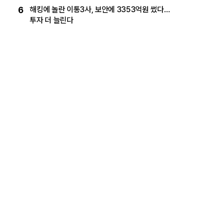
6
해킹에 놀란 이통3사, 보안에 3353억원 썼다…
투자 더 늘린다