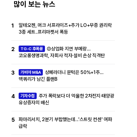
많이 보는 뉴스
1
알테오젠, 머크 서프라이즈+추가 LO+무증 권리락
3종 세트..프리마켓서 폭등
2
②상업화 지연 부메랑…
TG-C 후폭풍
코오롱생명과학, 자회사 적자·설비 손상 직격탄
3
상폐라더니 문턱은 50%+1주…
가비아 M&A
맥쿼리가 남긴 플랜B
4
주가 폭락보다 더 억울한 2차전지·태양광
기자수첩
유상증자의 배신
5
파마리서치, 2분기 부합했는데...'스트릿 컨센' 여파
급락