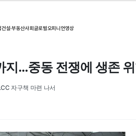
업
건설·부동산
사회
글로벌
오피니언
영상
까지…중동 전쟁에 생존 위
LCC 자구책 마련 나서