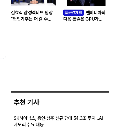
김효식 삼성액티브 팀장
엔비디아의
토큰경제학
"변압기주는 더 갈 수
다음 돈줄은 GPU가
있나…답은 EPS
아니라 메모리다
성장률에 있다"
추천 기사
SK하이닉스, 용인·청주 신규 팹에 54.3조 투자…AI
메모리 수요 대응