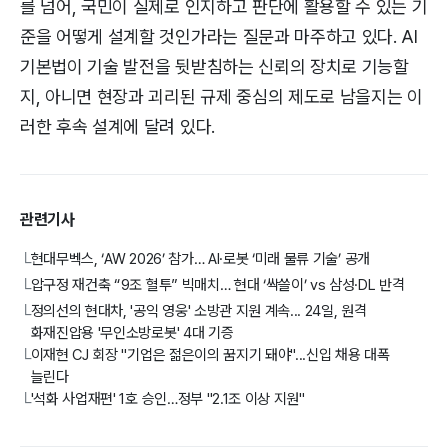
를 넘어, 국민이 실제로 인지하고 판단에 활용할 수 있는 기
준을 어떻게 설계할 것인가라는 질문과 마주하고 있다. AI
기본법이 기술 발전을 뒷받침하는 신뢰의 장치로 기능할
지, 아니면 현장과 괴리된 규제 중심의 제도로 남을지는 이
러한 후속 설계에 달려 있다.
관련기사
현대무벡스, ‘AW 2026’ 참가… AI·로봇 ‘미래 물류 기술’ 공개
└
압구정 재건축 “9조 혈투” 빅매치… 현대 ‘싹쓸이’ vs 삼성·DL 반격
└
정의선의 현대차, '공익 영웅' 소방관 지원 계속... 24일, 원격
└
화재진압용 '무인소방로봇' 4대 기증
이재현 CJ 회장 "기업은 젊은이의 꿈지기 돼야"...신입 채용 대폭
└
늘린다
'석화 사업재편' 1호 승인…정부 "2.1조 이상 지원"
└