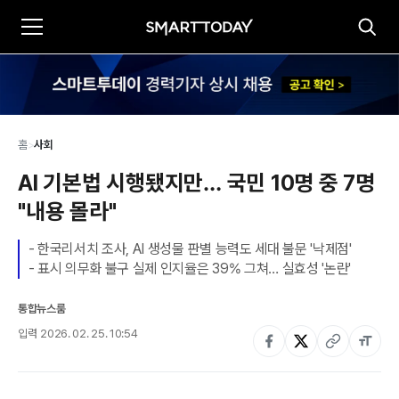
홈
>
사회
AI 기본법 시행됐지만… 국민 10명 중 7명 
"내용 몰라"
- 한국리서치 조사, AI 생성물 판별 능력도 세대 불문 '낙제점'

- 표시 의무화 불구 실제 인지율은 39% 그쳐… 실효성 '논란'
통합뉴스룸
입력
2026. 02. 25. 10:54