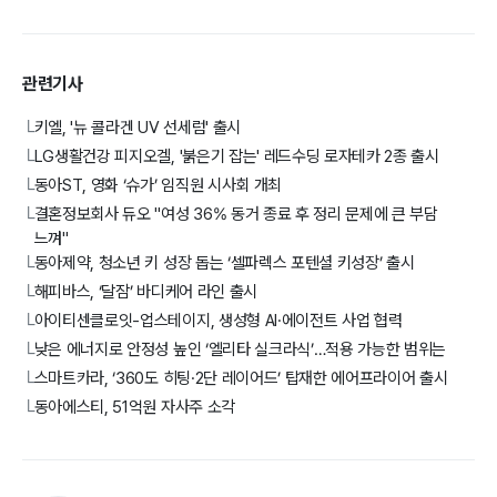
관련기사
키엘, '뉴 콜라겐 UV 선세럼' 출시
└
LG생활건강 피지오겔, '붉은기 잡는' 레드수딩 로자테카 2종 출시
└
동아ST, 영화 ‘슈가’ 임직원 시사회 개최
└
결혼정보회사 듀오 "여성 36% 동거 종료 후 정리 문제에 큰 부담
└
느껴"
동아제약, 청소년 키 성장 돕는 ‘셀파렉스 포텐셜 키성장’ 출시
└
해피바스, ‘달잠’ 바디케어 라인 출시
└
아이티센클로잇-업스테이지, 생성형 AI·에이전트 사업 협력
└
낮은 에너지로 안정성 높인 ‘엘리타 실크라식’…적용 가능한 범위는
└
스마트카라, ‘360도 히팅·2단 레이어드’ 탑재한 에어프라이어 출시
└
동아에스티, 51억원 자사주 소각
└