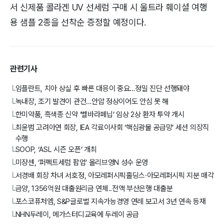
서 신제품 콜라겐 UV 선세럼 구매 시 울트라 훼이셜 여행
용 샘플 2종을 선착순 증정할 예정이다.
관련기사
임플란트, 치아 상실 후 빠른 대응이 중요…정밀 진단 선행돼야
└
녹내장, 조기 발견이 관건…안압 정상이어도 안심 못 해
└
한미약품, 흑색종 신약 ‘벨바라페닙’ 임상 2상 환자 투약 개시
└
최윤범 고려아연 회장, IEA 각료이사회 ‘핵심광물 공급망’ 세션 의장직
└
수행
SOOP, ‘ASL 시즌 오픈’ 개최
└
미쟝센, ‘퍼펙트세럼 팝업’ 올리브영N 성수 운영
└
서경배 회장 차녀 서호정, 아모레퍼시픽홀딩스·아모레퍼시픽 지분 매각
└
금양, 1356억원 대출원리금 연체..전액 부산은행 대출분
└
포스코퓨처엠, S&P글로벌 지속가능경영 연례 보고서 3년 연속 등재
└
NHN두레이, 메가스터디교육에 두레이 공급
└