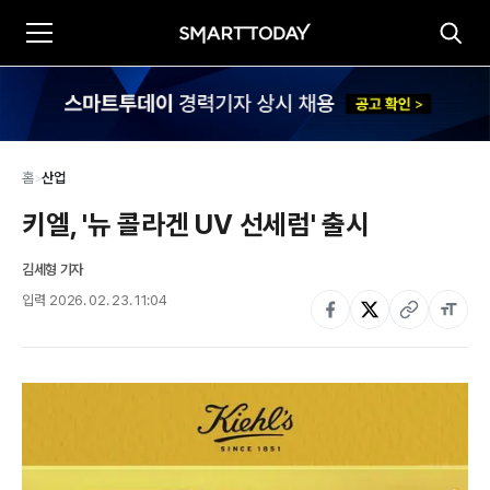
홈
>
산업
키엘, '뉴 콜라겐 UV 선세럼' 출시
김세형 기자
입력
2026. 02. 23. 11:04