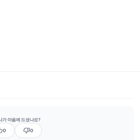
사가 마음에 드셨나요?
b_up
thumb_down
0
0