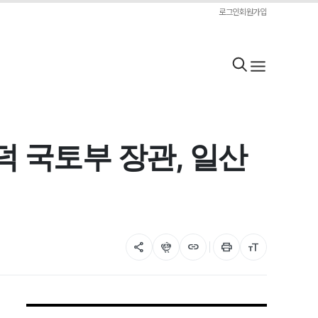
로그인
회원가입
윤덕 국토부 장관, 일산
share
flutter_dash
link
print
format_size