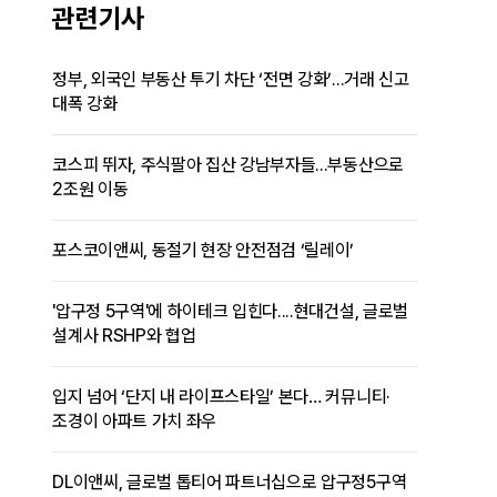
관련기사
정부, 외국인 부동산 투기 차단 ‘전면 강화’...거래 신고
대폭 강화
코스피 뛰자, 주식팔아 집산 강남부자들...부동산으로
2조원 이동
포스코이앤씨, 동절기 현장 안전점검 ‘릴레이’
'압구정 5구역'에 하이테크 입힌다....현대건설, 글로벌
설계사 RSHP와 협업
입지 넘어 ‘단지 내 라이프스타일’ 본다… 커뮤니티·
조경이 아파트 가치 좌우
DL이앤씨, 글로벌 톱티어 파트너십으로 압구정5구역