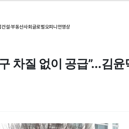
업
건설·부동산
사회
글로벌
오피니언
영상
가구 차질 없이 공급”...김