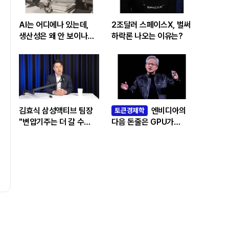
AI는 어디에나 있는데,
2조달러 스페이스X, 벌써
생산성은 왜 안 보이나…
하락론 나오는 이유는?
빅테크 투자 흔드는
‘솔로우 패러독스’
김효식 삼성액티브 팀장
엔비디아의
토큰경제학
"변압기주는 더 갈 수
다음 돈줄은 GPU가
있나…답은 EPS
아니라 메모리다
성장률에 있다"