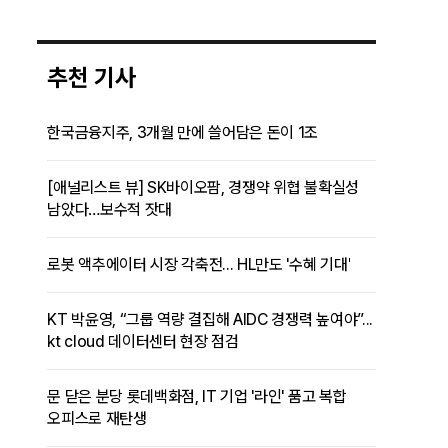
추천 기사
한국금융지주, 3개월 만에 쓸어담은 돈이 1조
[애널리스트 뷰] SK바이오팜, 경쟁약 위협 불확실성
남았다…보수적 잣대
로봇 액추에이터 시장 각축전... HL만도 '수혜 기대'
KT 박윤영, “그룹 역량 결집해 AIDC 경쟁력 높여야”...
kt cloud 데이터센터 현장 점검
문 닫은 분당 롯데백화점, IT 기업 '라인' 품고 복합
오피스로 재탄생