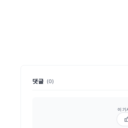
댓글
(0)
이 기
thum