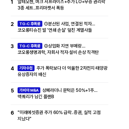
1
알테오젠, 머크 서프라이즈+추가 LO+무증 권리락
3종 세트..프리마켓서 폭등
2
①분산된 사업, 연결된 적자…
TG-C 후폭풍
코오롱티슈진 발 '연쇄 손실' 덮친 계열사들
3
②상업화 지연 부메랑…
TG-C 후폭풍
코오롱생명과학, 자회사 적자·설비 손상 직격탄
4
주가 폭락보다 더 억울한 2차전지·태양광
기자수첩
유상증자의 배신
5
상폐라더니 문턱은 50%+1주…
가비아 M&A
맥쿼리가 남긴 플랜B
6
"미래에셋증권 주가 60% 급락..증권, 실적 고점
지났다"