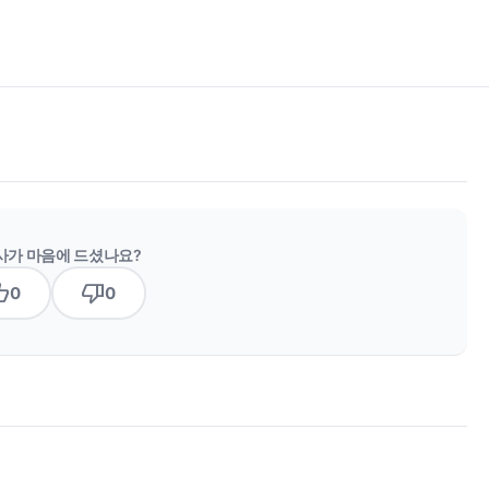
사가 마음에 드셨나요?
b_up
thumb_down
0
0