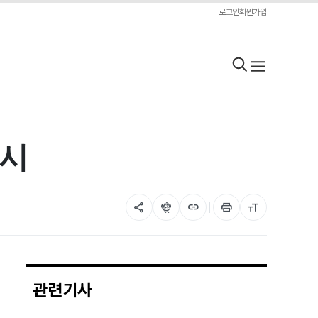
로그인
회원가입
출시
share
flutter_dash
link
print
format_size
관련기사