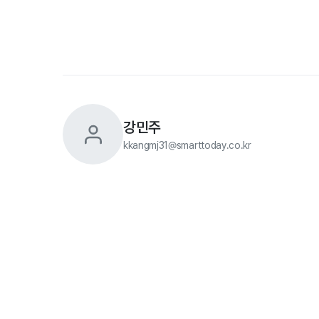
강민주
kkangmj31@smarttoday.co.kr