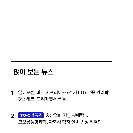
많이 보는 뉴스
1
알테오젠, 머크 서프라이즈+추가 LO+무증 권리락
3종 세트..프리마켓서 폭등
2
②상업화 지연 부메랑…
TG-C 후폭풍
코오롱생명과학, 자회사 적자·설비 손상 직격탄