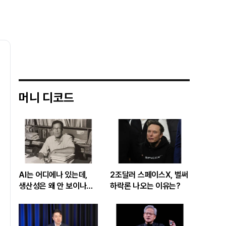
머니 디코드
AI는 어디에나 있는데,
2조달러 스페이스X, 벌써
생산성은 왜 안 보이나…
하락론 나오는 이유는?
빅테크 투자 흔드는
‘솔로우 패러독스’