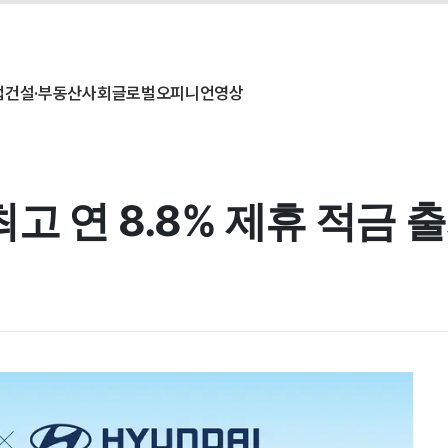
업
건설·부동산
사회
글로벌
오피니언
영상
고 연 8.8% 제휴 적금 