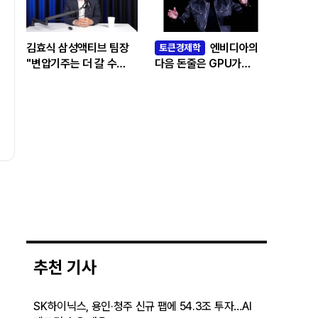
김효식 삼성액티브 팀장
엔비디아의
토큰경제학
"변압기주는 더 갈 수
다음 돈줄은 GPU가
있나…답은 EPS
아니라 메모리다
성장률에 있다"
추천 기사
SK하이닉스, 용인·청주 신규 팹에 54.3조 투자…AI