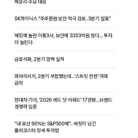
메모리 수요 대응
SK하이닉스 "주주환원 방안 적극 검토..3분기 발표"
해킹에 놀란 이통3사, 보안에 3353억원 썼다… 투자
더 늘린다
금호석화, 2분기 깜짝 실적
파마리서치, 2분기 부합했는데...'스트릿 컨센' 여파
급락
현대차·기아, '2026 레드 닷 어워드' 17관왕…브랜드
경쟁력 입증
“내 유산 90%는 S&P500에”.. 버핏이 남긴
롤러코스터 장세 투자법