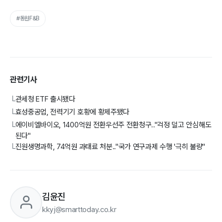
#동원F&B
관련기사
관세청 ETF 출시됐다
└
효성중공업, 전력기기 호황에 황제주됐다
└
에이비엘바이오, 1400억원 전환우선주 전환청구.."걱정 덜고 안심해도
└
된다"
진원생명과학, 74억원 과태료 처분.."국가 연구과제 수행 '극히 불량"
└
김윤진
kkyj@smarttoday.co.kr