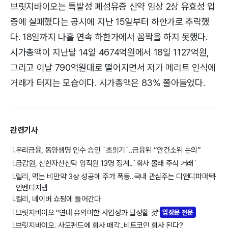
브릿지바이오는 특발성 폐섬유증 신약 임상 2상 유효성 입
증에 실패했다는 공시에 지난 15일부터 하한가로 추락했
다. 18일까지 나흘 연속 하한가에서 꼼짝을 하지 못했다.
시가총액이 지난달 14일 4674억원에서 18일 1127억원,
그리고 이날 790억원대로 떨어지면서 저가 메리트 인식에
거래가 터지는 모습이다. 시가총액은 83% 쫄아들었다.
관련기사
우리금융, 동양생명 인수 승인 `초읽기`..금융위 “안건소위 논의”
└
금감원, 신한자산신탁 임직원 13명 징계..`회사 몰래 주식 거래`
└
릴리, 먹는 비만약 3상 성공에 주가 폭등..국내 관심주는 디앤디파마텍·
└
인벤티지랩
컬리, 네이버 쇼핑에 들어간다
└
브릿지바이오 "연내 유의미한 사업성과 달성할 것"
입장문 전문
└
브릿지바이오, 사모펀드에 회사 매각..비트코인 회사 된다?
└