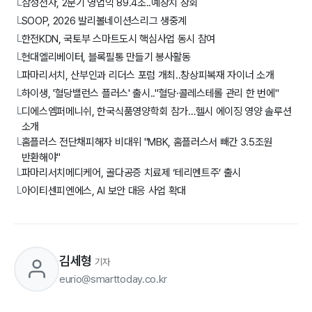
삼성전자, 2분기 영업익 89.4조..예상치 상회
└
SOOP, 2026 발리볼네이션스리그 생중계
└
한전KDN, 국토부 스마트도시 핵심사업 동시 참여
└
현대엘리베이터, 블록필통 만들기 봉사활동
└
파마리서치, 산부인과 리더스 포럼 개최..창상피복재 자이너 소개
└
하이생, '혈당밸런스 플러스' 출시.."혈당·콜레스테롤 관리 한 번에"
└
디에스엠퍼메니쉬, 한국식품영양학회 참가…헬시 에이징 영양 솔루션
└
소개
홈플러스 전단채피해자 비대위 "MBK, 홈플러스서 빼간 3.5조원
└
반환해야"
파마리서치메디케어, 골다공증 치료제 ‘테리멘트주’ 출시
└
아이티센피엔에스, AI 보안 대응 사업 확대
└
김세형
기자
eurio@smarttoday.co.kr