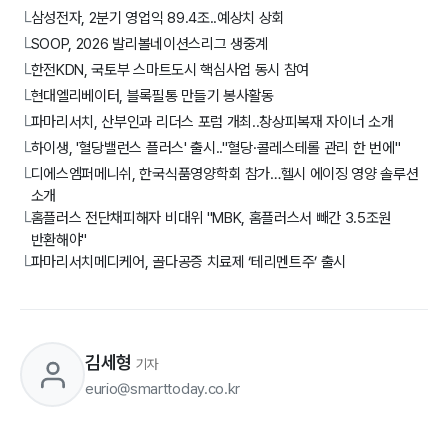
삼성전자, 2분기 영업익 89.4조..예상치 상회
└
SOOP, 2026 발리볼네이션스리그 생중계
└
한전KDN, 국토부 스마트도시 핵심사업 동시 참여
└
현대엘리베이터, 블록필통 만들기 봉사활동
└
파마리서치, 산부인과 리더스 포럼 개최..창상피복재 자이너 소개
└
하이생, '혈당밸런스 플러스' 출시.."혈당·콜레스테롤 관리 한 번에"
└
디에스엠퍼메니쉬, 한국식품영양학회 참가…헬시 에이징 영양 솔루션
└
소개
홈플러스 전단채피해자 비대위 "MBK, 홈플러스서 빼간 3.5조원
└
반환해야"
파마리서치메디케어, 골다공증 치료제 ‘테리멘트주’ 출시
└
김세형
기자
eurio@smarttoday.co.kr