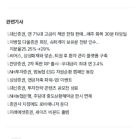
관련기사
대신증권, 연 7%대 고금리 채권 한정 판매…매주 화목 30분 타임딜
└
이병철 다올증권 회장, 슈퍼개미 보유분 전량 인수..
└
지분율25.25%→29%
씨어스, 삼성화재와 맞손..퇴원 후 환자 관리 플랫폼 구축
└
한양증권, 2차 특판 RP 출시···우대금리 최대 연 3.4%
└
NH투자증권, 범농협 ESG 자원순환 캠페인 동참
└
삼성증권, 연금저축 파워-업! 이벤트
└
대신증권, 투자전략 콘텐츠 공모전 성료
└
NH농협은행, 주담대 중도상환해약금 한시 면제
└
증권사 지점에도 로비매니저 둔다
└
미래에셋증권, 세이즈 비욘드 출범
└