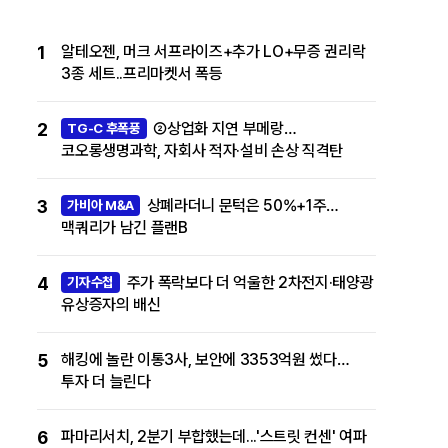
1
알테오젠, 머크 서프라이즈+추가 LO+무증 권리락
3종 세트..프리마켓서 폭등
2
②상업화 지연 부메랑…
TG-C 후폭풍
코오롱생명과학, 자회사 적자·설비 손상 직격탄
3
상폐라더니 문턱은 50%+1주…
가비아 M&A
맥쿼리가 남긴 플랜B
4
주가 폭락보다 더 억울한 2차전지·태양광
기자수첩
유상증자의 배신
5
해킹에 놀란 이통3사, 보안에 3353억원 썼다…
투자 더 늘린다
6
파마리서치, 2분기 부합했는데...'스트릿 컨센' 여파