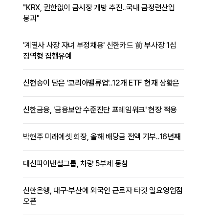
"KRX, 권한없이 금시장 개방 추진..국내 금정련산업
붕괴"
'계열사 사장 자녀 부정채용' 신한카드 前 부사장 1심
징역형 집행유예
신현송이 담은 '코리아밸류업'..12개 ETF 현재 상황은
신한금융, '금융보안 수준진단 프레임워크' 현장 적용
박현주 미래에셋 회장, 올해 배당금 전액 기부..16년째
대신파이낸셜그룹, 차량 5부제 동참
신한은행, 대구·부산에 외국인 근로자 타깃 일요영업점
오픈