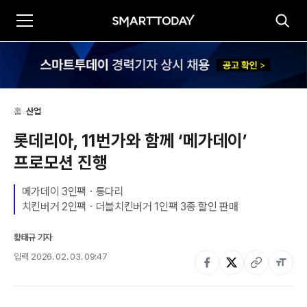
홈
>
산업
롯데리아, 11번가와 함께 ‘메가데이’ 
프로모션 진행
메가데이 3인팩ㆍ통다리 
치킨버거 2인팩ㆍ더블치킨버거 1인팩 3종 할인 판매
황태규 기자
입력
2026. 02. 03. 09:47