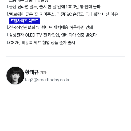
소통하는 그룹의 출발점"
농심 신라면 골드, 출시 한 달 만에 1000만 봉 판매 돌파
└
'써브웨이 닮은 꼴' 지미존스, 역전F&C 손잡고 국내 확장 나선 이유
└
프랜차이즈 디코드
전국상인연합회 "대형마트 새벽배송 허용하면 안돼"
└
삼성전자 OLED TV 전 라인업, 엔비디아 인증 받았다
└
GS25, 최강록 셰프 협업 상품 순차 출시
└
황태규
기자
tag3@smarttoday.co.kr