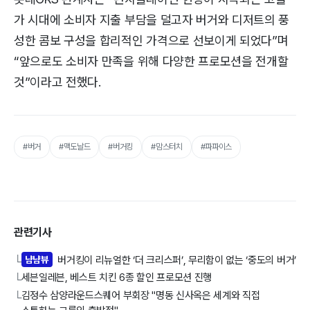
가 시대에 소비자 지출 부담을 덜고자 버거와 디저트의 풍
성한 콤보 구성을 합리적인 가격으로 선보이게 되었다”며
“앞으로도 소비자 만족을 위해 다양한 프로모션을 전개할
것”이라고 전했다.
#버거
#맥도날드
#버거킹
#맘스터치
#파파이스
관련기사
냠냠뷰
버거킹이 리뉴얼한 ‘더 크리스퍼’, 무리함이 없는 ‘중도의 버거’
└
세븐일레븐, 베스트 치킨 6종 할인 프로모션 진행
└
김정수 삼양라운드스퀘어 부회장 "명동 신사옥은 세계와 직접
└