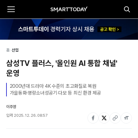
홈
>
산업
삼성TV 플러스, '올인원 AI 통합 채널' 
운영
2000년대 드라마 4K 수준의 초고화질로 복원

가을동화·명랑소녀성공기‧다모 등 최신 환경 제공
이주영
입력
2025. 12. 26. 08:57