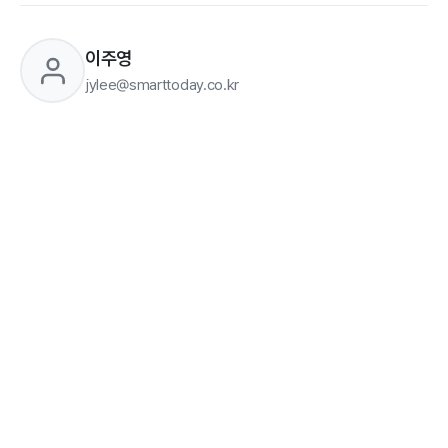
이주영
jylee@smarttoday.co.kr