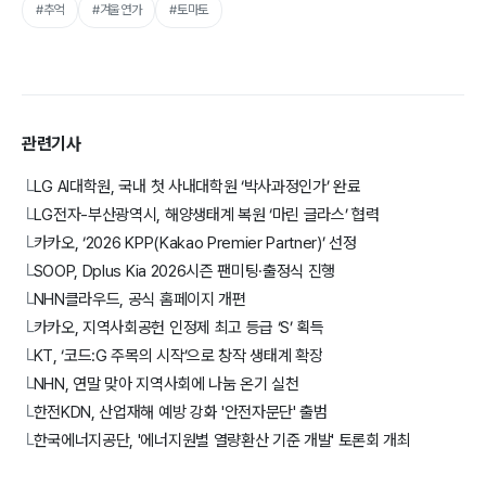
#추억
#겨울연가
#토마토
관련기사
LG AI대학원, 국내 첫 사내대학원 ‘박사과정인가’ 완료
└
LG전자-부산광역시, 해양생태계 복원 ‘마린 글라스’ 협력
└
카카오, ‘2026 KPP(Kakao Premier Partner)’ 선정
└
SOOP, Dplus Kia 2026시즌 팬미팅·출정식 진행
└
NHN클라우드, 공식 홈페이지 개편
└
카카오, 지역사회공헌 인정제 최고 등급 ‘S’ 획득
└
KT, ‘코드:G 주목의 시작’으로 창작 생태계 확장
└
NHN, 연말 맞아 지역사회에 나눔 온기 실천
└
한전KDN, 산업재해 예방 강화 '안전자문단' 출범
└
한국에너지공단, '에너지원별 열량환산 기준 개발' 토론회 개최
└