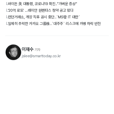
바이든 美 대통령, 코로나19 확진.."가벼운 증상"
└
'20억 로또' ...래미안 원펜타스 청약 공고 떴다
└
런던거래소, 개장 직후 공시 중단..`MS發 IT 대란`
└
일제히 추락한 카카오 그룹株..`대주주` 리스크에 카뱅 하락 반전
└
이재수
기자
jslee@smarttoday.co.kr