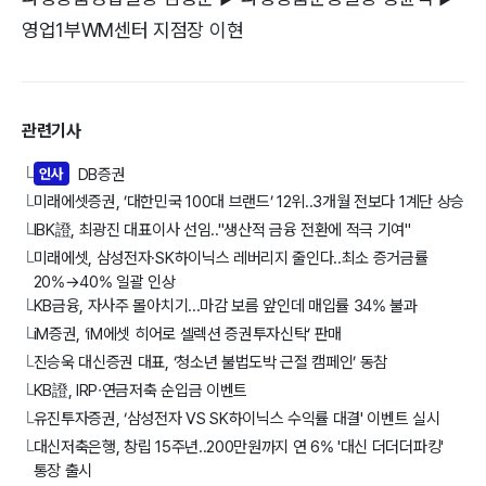
영업1부WM센터 지점장 이현
관련기사
인사
DB증권
└
미래에셋증권, ’대한민국 100대 브랜드’ 12위..3개월 전보다 1계단 상승
└
IBK證, 최광진 대표이사 선임.."생산적 금융 전환에 적극 기여"
└
미래에셋, 삼성전자·SK하이닉스 레버리지 줄인다..최소 증거금률
└
20%→40% 일괄 인상
KB금융, 자사주 몰아치기...마감 보름 앞인데 매입률 34% 불과
└
iM증권, ‘iM에셋 히어로 셀렉션 증권투자신탁’ 판매
└
진승욱 대신증권 대표, ‘청소년 불법도박 근절 캠페인’ 동참
└
KB證, IRP∙연금저축 순입금 이벤트
└
유진투자증권, ‘삼성전자 VS SK하이닉스 수익률 대결' 이벤트 실시
└
대신저축은행, 창립 15주년..200만원까지 연 6% '대신 더더더파킹'
└
통장 출시