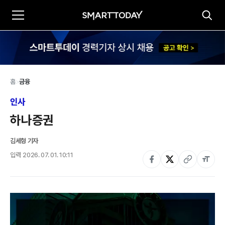
홈
>
금융
인사
하나증권
김세형 기자
입력
2026. 07. 01. 10:11