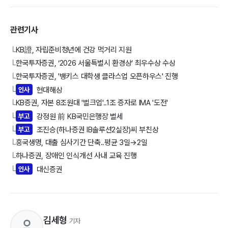
관련기사
KB證, 자립준비청년에 건강 먹거리 지원
└
한국투자증권, ‘2026 서울특별시 환경상’ 최우수상 수상
└
한국투자증권, '뱅키스 대학생 클라스업 오픈하우스' 진행
└
인사
현대해상
└
KB증권, 자본 8조원대 '벌크업'..1조 증자로 IMA '도전'
└
부고
강정원 前 KB국민은행장 별세
└
부고
조진승(하나증권 IB솔루션2실장)씨 부친상
└
흥국생명, 대출 심사기간 단축..평균 3일→2일
└
하나증권, 장애인 인식개선 사내 교육 진행
└
인사
대신증권
└
김세형
기자