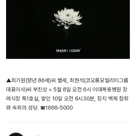
▲최기원(향년 86세)씨 별세, 최현석(코오롱모빌리티그룹
대표이사)씨 부친상 = 5월 8일 오전 6시 이대목동병원 장
례식장 특1호실, 발인 10일 오전 6시30분, 장지 벽제 참회
와 속죄의 성당. ☎1666-5000