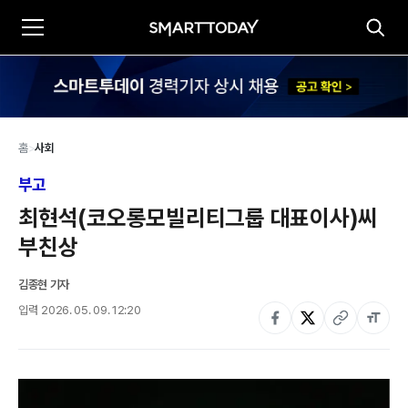
홈
>
사회
부고
최현석(코오롱모빌리티그룹 대표이사)씨 
부친상
김종현 기자
입력
2026. 05. 09. 12:20