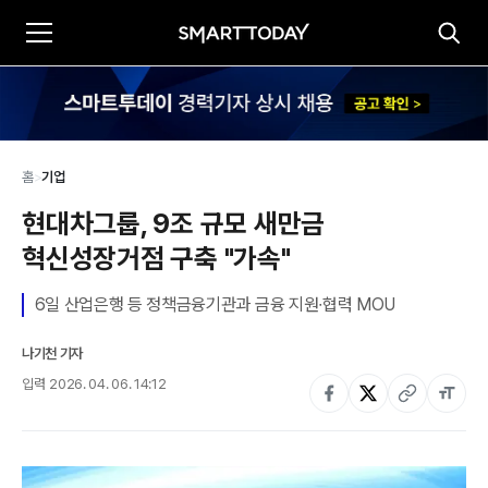
홈
>
기업
현대차그룹, 9조 규모 새만금 
혁신성장거점 구축 "가속"
6일 산업은행 등 정책금융기관과 금융 지원∙협력 MOU
나기천 기자
입력
2026. 04. 06. 14:12