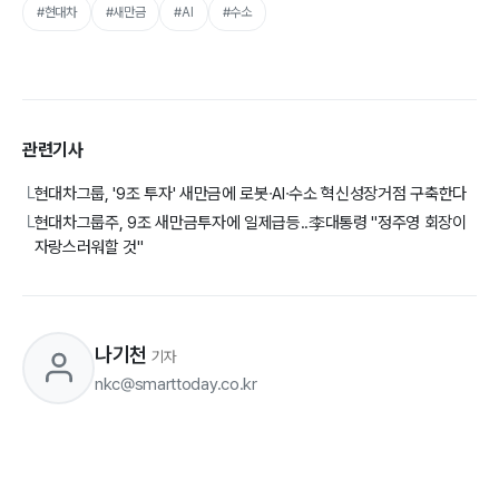
#현대차
#새만금
#AI
#수소
관련기사
현대차그룹, '9조 투자' 새만금에 로봇∙AI∙수소 혁신성장거점 구축한다
└
현대차그룹주, 9조 새만금투자에 일제급등..李대통령 "정주영 회장이
└
자랑스러워할 것"
나기천
기자
nkc@smarttoday.co.kr