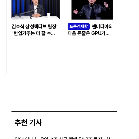
김효식 삼성액티브 팀장
엔비디아의
토큰경제학
"변압기주는 더 갈 수
다음 돈줄은 GPU가
있나…답은 EPS
아니라 메모리다
성장률에 있다"
추천 기사