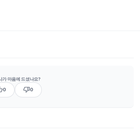
사가 마음에 드셨나요?
b_up
thumb_down
0
0