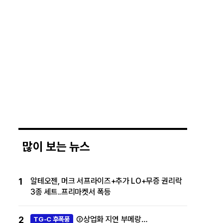
많이 보는 뉴스
1
알테오젠, 머크 서프라이즈+추가 LO+무증 권리락
3종 세트..프리마켓서 폭등
2
②상업화 지연 부메랑…
TG-C 후폭풍