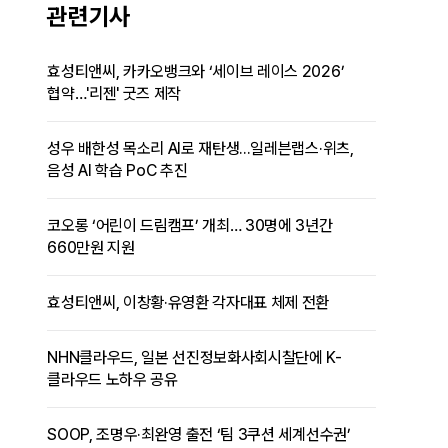
관련기사
효성티앤씨, 카카오뱅크와 ‘세이브 레이스 2026’
협약…'리젠' 굿즈 제작
성우 배한성 목소리 AI로 재탄생...일레븐랩스·위츠,
음성 AI 학습 PoC 추진
코오롱 ‘어린이 드림캠프’ 개최… 30명에 3년간
660만원 지원
효성티앤씨, 이창황·유영환 각자대표 체제 전환
NHN클라우드, 일본 선진정보화사회시찰단에 K-
클라우드 노하우 공유
SOOP, 조명우·최완영 출전 ‘팀 3쿠션 세계선수권’