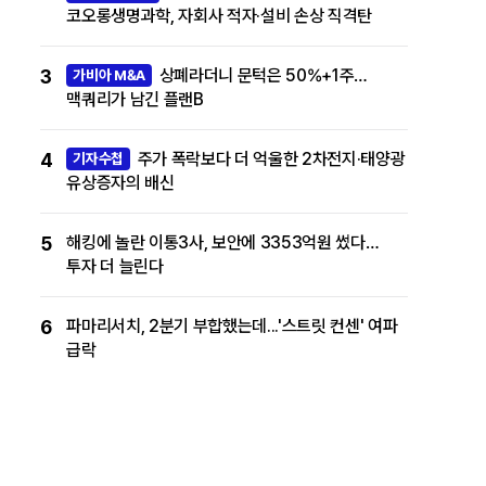
코오롱생명과학, 자회사 적자·설비 손상 직격탄
3
상폐라더니 문턱은 50%+1주…
가비아 M&A
맥쿼리가 남긴 플랜B
4
주가 폭락보다 더 억울한 2차전지·태양광
기자수첩
유상증자의 배신
5
해킹에 놀란 이통3사, 보안에 3353억원 썼다…
투자 더 늘린다
6
파마리서치, 2분기 부합했는데...'스트릿 컨센' 여파
급락