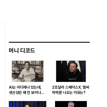
머니 디코드
AI는 어디에나 있는데,
2조달러 스페이스X, 벌써
생산성은 왜 안 보이나…
하락론 나오는 이유는?
빅테크 투자 흔드는
‘솔로우 패러독스’