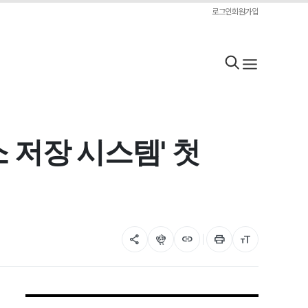
로그인
회원가입
 저장 시스템' 첫
share
flutter_dash
link
print
format_size