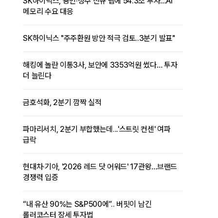
SK하이닉스, 용인·청주 신규 팹에 54.3조 투자…AI
메모리 수요 대응
SK하이닉스 "주주환원 방안 적극 검토..3분기 발표"
해킹에 놀란 이통3사, 보안에 3353억원 썼다… 투자
더 늘린다
금호석화, 2분기 깜짝 실적
파마리서치, 2분기 부합했는데...'스트릿 컨센' 여파
급락
현대차·기아, '2026 레드 닷 어워드' 17관왕…브랜드
경쟁력 입증
“내 유산 90%는 S&P500에”.. 버핏이 남긴
롤러코스터 장세 투자법