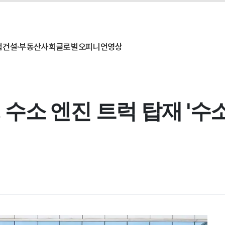
업
건설·부동산
사회
글로벌
오피니언
영상
소 엔진 트럭 탑재 '수소