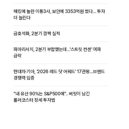
해킹에 놀란 이통3사, 보안에 3353억원 썼다… 투자
더 늘린다
금호석화, 2분기 깜짝 실적
파마리서치, 2분기 부합했는데...'스트릿 컨센' 여파
급락
현대차·기아, '2026 레드 닷 어워드' 17관왕…브랜드
경쟁력 입증
“내 유산 90%는 S&P500에”.. 버핏이 남긴
롤러코스터 장세 투자법