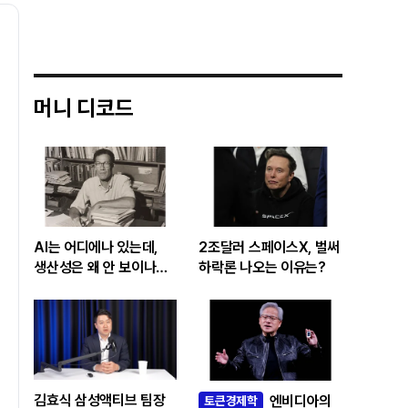
머니 디코드
AI는 어디에나 있는데,
2조달러 스페이스X, 벌써
생산성은 왜 안 보이나…
하락론 나오는 이유는?
빅테크 투자 흔드는
‘솔로우 패러독스’
김효식 삼성액티브 팀장
엔비디아의
토큰경제학