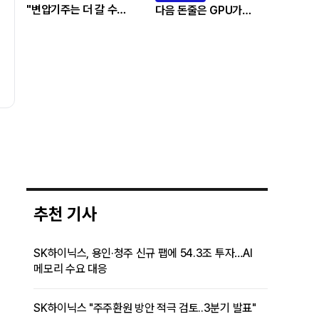
"변압기주는 더 갈 수
다음 돈줄은 GPU가
있나…답은 EPS
아니라 메모리다
성장률에 있다"
추천 기사
SK하이닉스, 용인·청주 신규 팹에 54.3조 투자…AI
메모리 수요 대응
SK하이닉스 "주주환원 방안 적극 검토..3분기 발표"