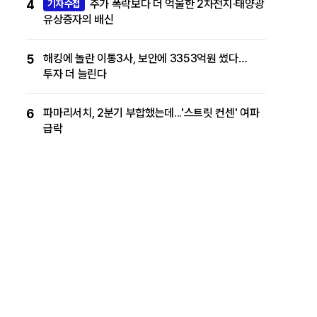
4
주가 폭락보다 더 억울한 2차전지·태양광
기자수첩
유상증자의 배신
5
해킹에 놀란 이통3사, 보안에 3353억원 썼다…
투자 더 늘린다
6
파마리서치, 2분기 부합했는데...'스트릿 컨센' 여파
급락