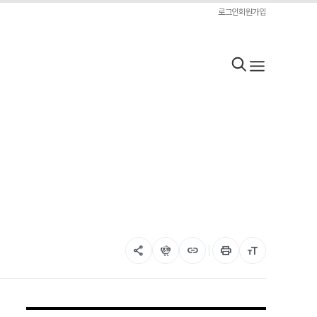
로그인
회원가입
share
flutter_dash
link
print
format_size