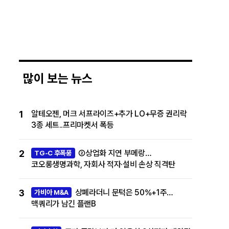
많이 보는 뉴스
1
알테오젠, 머크 서프라이즈+추가 LO+무증 권리락
3종 세트..프리마켓서 폭등
2
②상업화 지연 부메랑…
TG-C 후폭풍
코오롱생명과학, 자회사 적자·설비 손상 직격탄
3
상폐라더니 문턱은 50%+1주…
가비아 M&A
맥쿼리가 남긴 플랜B