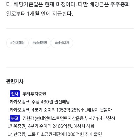
다. 배당기준일은 현재 미정이다. 다만 배당금은 주주총회
일로부터 1개월 안에 지급한다.
#현대해상
#삼성생명
#삼성화재
관련기사
인사
우리투자증권
└
카카오뱅크, 주당 460원 결산배당
└
카카오뱅크, 4분기 순이익 1052억 25%↑..예상치 웃돌아
└
부고
김현강(현대인베스트먼트자산운용 부사장)씨 부친상
└
키움증권, 4분기 순이익 2466억원..예상치 하회
└
신한금융, 그룹 미소금융재단에 1000억원 추가 출연
└