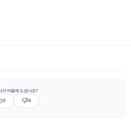
사가 마음에 드셨나요?
b_up
thumb_down
0
0