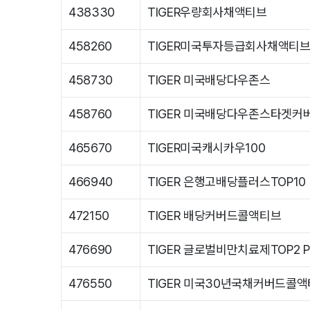
438330
TIGER우량회사채액티브
458260
TIGER미국투자등급회사채액티브(
458730
TIGER 미국배당다우존스
458760
TIGER 미국배당다우존스타겟커
465670
TIGER미국캐시카우100
466940
TIGER 은행고배당플러스TOP10
472150
TIGER 배당커버드콜액티브
476690
TIGER 글로벌비만치료제TOP2 Plu
476550
TIGER 미국30년국채커버드콜액