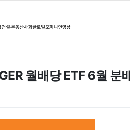
업
건설·부동산
사회
글로벌
오피니언
영상
ER 월배당 ETF 6월 분