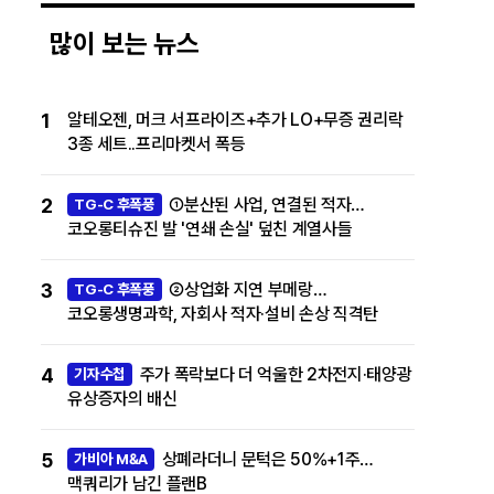
많이 보는 뉴스
1
알테오젠, 머크 서프라이즈+추가 LO+무증 권리락
3종 세트..프리마켓서 폭등
2
①분산된 사업, 연결된 적자…
TG-C 후폭풍
코오롱티슈진 발 '연쇄 손실' 덮친 계열사들
3
②상업화 지연 부메랑…
TG-C 후폭풍
코오롱생명과학, 자회사 적자·설비 손상 직격탄
4
주가 폭락보다 더 억울한 2차전지·태양광
기자수첩
유상증자의 배신
5
상폐라더니 문턱은 50%+1주…
가비아 M&A
맥쿼리가 남긴 플랜B