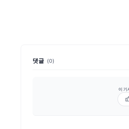
댓글
(0)
이 기
thum