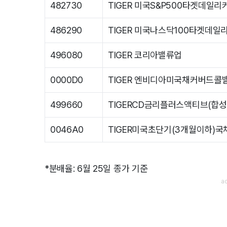
482730
TIGER 미국S&P500타겟데일
486290
TIGER 미국나스닥100타겟데
496080
TIGER 코리아밸류업
0000D0
TIGER 엔비디아미국채커버드콜
499660
TIGERCD금리플러스액티브(합성
0046A0
TIGER미국초단기(3개월이하)국
*분배율: 6월 25일 종가 기준