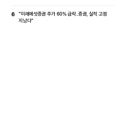
6
"미래에셋증권 주가 60% 급락..증권, 실적 고점
지났다"