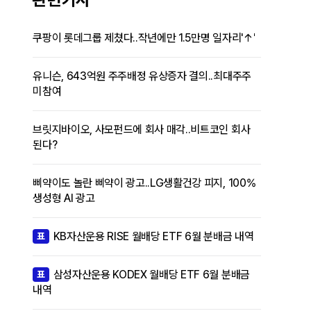
쿠팡이 롯데그룹 제쳤다..작년에만 1.5만명 일자리'↑'
유니슨, 643억원 주주배정 유상증자 결의..최대주주
미참여
브릿지바이오, 사모펀드에 회사 매각..비트코인 회사
된다?
삐약이도 놀란 삐약이 광고..LG생활건강 피지, 100%
생성형 AI 광고
KB자산운용 RISE 월배당 ETF 6월 분배금 내역
표
삼성자산운용 KODEX 월배당 ETF 6월 분배금
표
내역