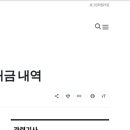
로그인
회원가입
배금 내역
share
flutter_dash
link
print
format_size
관련기사