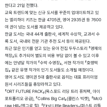
한다고 21일 전했다.
교육 트렌드에 맞는 신규 도서를 꾸준히 업데이트하고 있
는 엘리하이 키즈는 한글 4705권, 영어 2935권 등 7600
여 권이 넘는 도서를 제공하고 있다.
한글 도서는 국내 44개 출판사, 세계적 수상작, 교과서 수
록 도서, 국내외 전문 기관 추천 도서 등이 제공된다.
최근 많은 인기를 얻고 있는 유아 전집 두두스토리 『영재의
책장』도 추가되어 별도의 비용 부담 없이 볼 수 있고 이후
에는 안녕달 작가의 『수박 수영장』, 서현 작가의 『호랭떡
집』 같은 유명 작가의 인기 도서들도 소개될 예정이다.
영어 도서도 영미권 5대 출판사로 꼽히는 대표 프리미엄
원서 시리즈들을 총망라하고 있다.
『ORT FUTURE PACK』(옥스포드 리딩 트리 퓨처팩, 아이
포트폴리오 공급), 『Collins Big Cat』(콜린스 빅캣), 『McG
raw Hill』(맥그로 힐), 『First Little Readers』(퍼스트 리틀