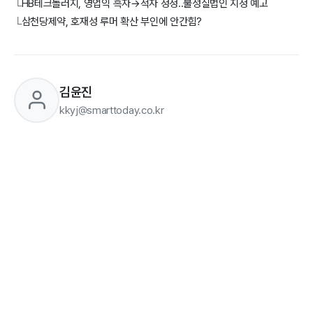
HB테크놀러지, 영업익 흑자→적자 정정..불성실법인 지정 예고
└
삼천당제약, 호재성 루머 확산 부인에 안간힘?
└
김윤진
kkyj@smarttoday.co.kr