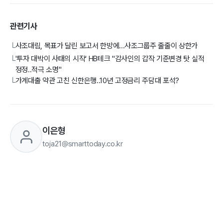
관련기사
사조대림, 목표가 달린 보고서 한방에...사조그룹주 줄줄이 상한가
└
'투자 대박이 사태의 시작' HB테크 "감사인의 갑작 기준변경 탓 실적
└
정정..적극 소명"
가계대출 약관 고친 신한은행..10년 고정금리 주담대 포석?
└
이은형
toja21@smarttoday.co.kr