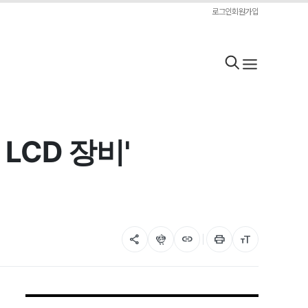
로그인
회원가입
LCD 장비'
share
flutter_dash
link
print
format_size