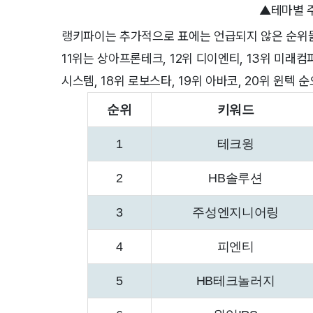
▲테마별 주
랭키파이는 추가적으로 표에는 언급되지 않은 순위들
11위는 상아프론테크, 12위 디이엔티, 13위 미래컴퍼니
시스템, 18위 로보스타, 19위 아바코, 20위 윈텍 
순위
키워드
1
테크윙
2
HB솔루션
3
주성엔지니어링
4
피엔티
5
HB테크놀러지