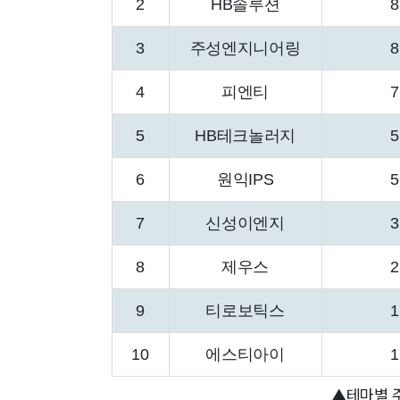
2
HB솔루션
8
3
주성엔지니어링
8
4
피엔티
7
5
HB테크놀러지
5
6
원익IPS
5
7
신성이엔지
3
8
제우스
2
9
티로보틱스
1
10
에스티아이
1
▲테마별 주