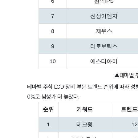
6
원익IPS
7
신성이엔지
8
제우스
9
티로보틱스
10
에스티아이
▲테마별 주
테마별 주식 LCD 장비 부문 트렌드 순위에 따라 성별
0%로 남성가 더 높았다.
순위
키워드
트렌드
1
테크윙
12