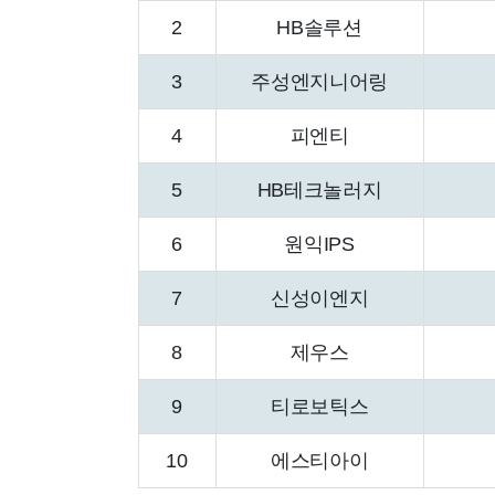
2
HB솔루션
3
주성엔지니어링
4
피엔티
5
HB테크놀러지
6
원익IPS
7
신성이엔지
8
제우스
9
티로보틱스
10
에스티아이