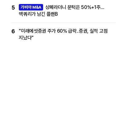
5
상폐라더니 문턱은 50%+1주…
가비아 M&A
맥쿼리가 남긴 플랜B
6
"미래에셋증권 주가 60% 급락..증권, 실적 고점
지났다"