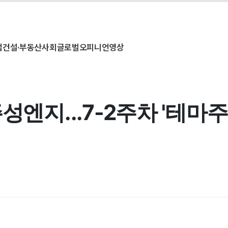
업
건설·부동산
사회
글로벌
오피니언
영상
성엔지...7-2주차 '테마주 