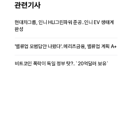
관련기사
현대차그룹, 인니 HLI그린파워 준공..인니 EV 생태계
완성
'밸류업 모범답안 나왔다'..메리츠금융, 밸류업 계획 A+
비트코인 폭락이 독일 정부 탓?..`20억달러 보유`