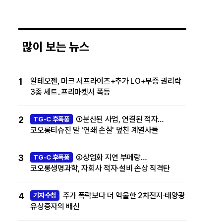
많이 보는 뉴스
1
알테오젠, 머크 서프라이즈+추가 LO+무증 권리락
3종 세트..프리마켓서 폭등
2
①분산된 사업, 연결된 적자…
TG-C 후폭풍
코오롱티슈진 발 '연쇄 손실' 덮친 계열사들
3
②상업화 지연 부메랑…
TG-C 후폭풍
코오롱생명과학, 자회사 적자·설비 손상 직격탄
4
주가 폭락보다 더 억울한 2차전지·태양광
기자수첩
유상증자의 배신