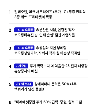
1
알테오젠, 머크 서프라이즈+추가 LO+무증 권리락
3종 세트..프리마켓서 폭등
2
①분산된 사업, 연결된 적자…
TG-C 후폭풍
코오롱티슈진 발 '연쇄 손실' 덮친 계열사들
3
②상업화 지연 부메랑…
TG-C 후폭풍
코오롱생명과학, 자회사 적자·설비 손상 직격탄
4
주가 폭락보다 더 억울한 2차전지·태양광
기자수첩
유상증자의 배신
5
상폐라더니 문턱은 50%+1주…
가비아 M&A
맥쿼리가 남긴 플랜B
6
"미래에셋증권 주가 60% 급락..증권, 실적 고점