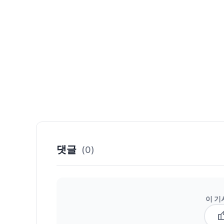
댓글
(0)
이 기
thum