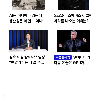
AI는 어디에나 있는데,
2조달러 스페이스X, 벌써
생산성은 왜 안 보이나…
하락론 나오는 이유는?
빅테크 투자 흔드는
‘솔로우 패러독스’
김효식 삼성액티브 팀장
엔비디아의
토큰경제학
"변압기주는 더 갈 수
다음 돈줄은 GPU가
있나…답은 EPS
아니라 메모리다
성장률에 있다"