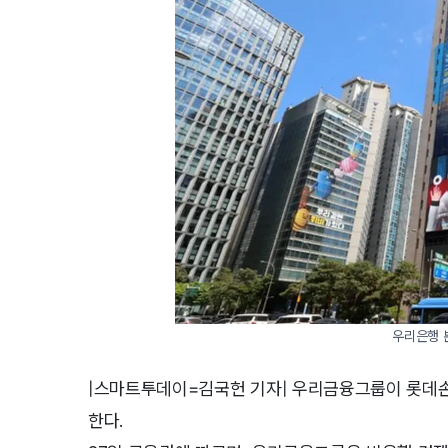
우리은행 본
|스마트투데이=김국헌 기자| 우리금융그룹이 롯데손
한다.