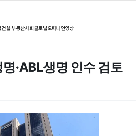
업
건설·부동산
사회
글로벌
오피니언
영상
명·ABL생명 인수 검토