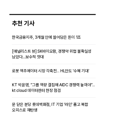
추천 기사
한국금융지주, 3개월 만에 쓸어담은 돈이 1조
[애널리스트 뷰] SK바이오팜, 경쟁약 위협 불확실성
남았다…보수적 잣대
로봇 액추에이터 시장 각축전... HL만도 '수혜 기대'
KT 박윤영, “그룹 역량 결집해 AIDC 경쟁력 높여야”...
kt cloud 데이터센터 현장 점검
문 닫은 분당 롯데백화점, IT 기업 '라인' 품고 복합
오피스로 재탄생