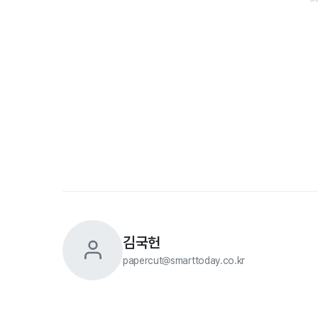
김국헌
papercut@smarttoday.co.kr