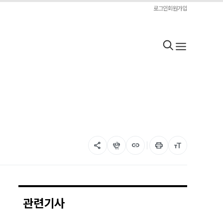
로그인
회원가입
share
flutter_dash
link
print
format_size
관련기사