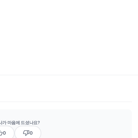
사가 마음에 드셨나요?
b_up
thumb_down
0
0