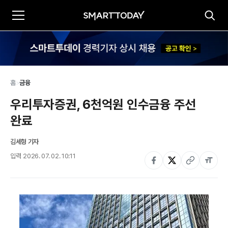
홈
>
금융
우리투자증권, 6천억원 인수금융 주선 
완료
김세형 기자
입력
2026. 07. 02. 10:11