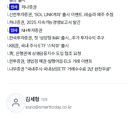
통장 출시
인사
하나증권
└
신한투자증권, ‘SOL LINK계좌’ 출시 이벤트..테슬라 매주 추첨
└
하나증권, 2025 지속가능경영보고서 발간
└
인사
NH투자증권
└
한국투자증권, 첫 ‘성장형 IMA’ 출시…추가 투자수익 추구
└
KB證, 국내 주식·ETF ‘스탁뷰’ 출시
└
靑, 은행권에 상생금융지수 도입 협조 요청
└
한투증권, 영업점 채권·발행어음·ELS 거래 이벤트
└
나무증권 "국내주식∙국내상장ETF 거래수수료 2년 완전무료"
└
김세형
기자
eurio@smarttoday.co.kr