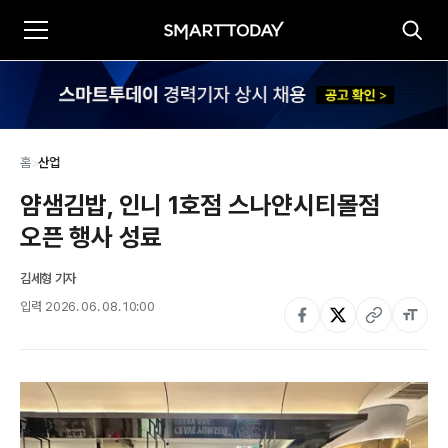
홈
>
산업
얌샘김밥, 인니 1호점 스나얀시티몰점 
오픈 행사 성료
김세형 기자
입력
2026. 06. 08. 10:00