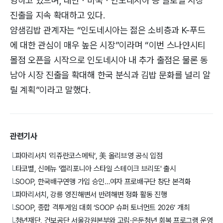
영하고 있으며, 대만ㆍ미국ㆍ인도네시아 등 글로벌 시장
진출을 지속 확대하고 있다.
얌샘김밥 관계자는 “인도네시아는 젊은 소비층과 K-푸드
에 대한 관심이 매우 높은 시장”이라며 “이번 스나얀시티
몰점 오픈을 시작으로 인도네시아 내 추가 출점은 물론 동
남아 시장 진출을 확대해 한국 분식과 김밥 문화를 널리 알
릴 계획”이라고 말했다.
관련기사
파마리서치 ‘리쥬란코스메틱’, 美 올리브영 공식 입점
└
타코벨, 신메뉴 '캘리포니아 스타일 스테이크 브리또' 출시
└
SOOP, 한국배구연맹 가입 승인…여자 프로배구단 창단 본격화
└
파마리서치, 강릉 영진해변서 반려해변 정화 활동 진행
└
SOOP, 종합 격투게임 대회 ‘SOOP 슈퍼 토너먼트 2026’ 개최
└
청년재단, 건보공단 서울강원본부와 고립·은둔청년 회복 프로그램 운영
└