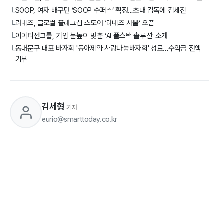
SOOP, 여자 배구단 ‘SOOP 수퍼스’ 확정…초대 감독에 김세진
└
라네즈, 글로벌 플래그십 스토어 ‘라네즈 서울’ 오픈
└
아이티센그룹, 기업 눈높이 맞춘 ‘AI 풀스택 솔루션’ 소개
└
동대문구 대표 바자회 '동아제약 사랑나눔바자회' 성료…수익금 전액
└
기부
김세형
기자
eurio@smarttoday.co.kr