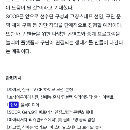
이 도움이 될 것"이라고 기대했다.
SOOP은 앞으로 선수단 구성과 코칭스태프 선임, 구단 운
영 체계 구축 등 창단 작업을 단계적으로 진행할 예정이다.
또한 배구 팬들을 위한 다양한 콘텐츠와 중계 프로그램을
늘리며 플랫폼과 구단이 연결되는 생태계를 만들어 나간다
는 계획이다.
관련기사
하이모, 신규 TV CF ‘하이모 모션’ 론칭
└
호식이두마리치킨, 신메뉴 출시 ‘딥블랙 얼리어닭터’ 출석 이벤트
└
인사
블록미디어
└
SOOP, Gen.G와 파트너십 연장…협업 콘텐츠 확대
└
파마리서치 ‘리쥬란코스메틱’, 美 올리브영 공식 입점
└
타코벨, 신메뉴 '캘리포니아 스타일 스테이크 브리또' 출시
└