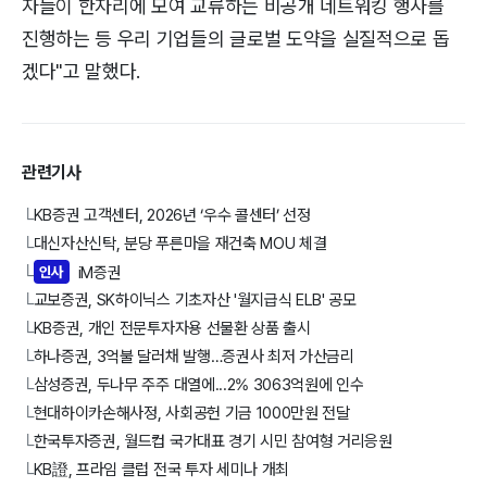
자들이 한자리에 모여 교류하는 비공개 네트워킹 행사를
진행하는 등 우리 기업들의 글로벌 도약을 실질적으로 돕
겠다"고 말했다.
관련기사
KB증권 고객센터, 2026년 ‘우수 콜센터’ 선정
└
대신자산신탁, 분당 푸른마을 재건축 MOU 체결
└
인사
iM증권
└
교보증권, SK하이닉스 기초자산 '월지급식 ELB' 공모
└
KB증권, 개인 전문투자자용 선물환 상품 출시
└
하나증권, 3억불 달러채 발행…증권사 최저 가산금리
└
삼성증권, 두나무 주주 대열에...2% 3063억원에 인수
└
현대하이카손해사정, 사회공헌 기금 1000만원 전달
└
한국투자증권, 월드컵 국가대표 경기 시민 참여형 거리응원
└
KB證, 프라임 클럽 전국 투자 세미나 개최
└