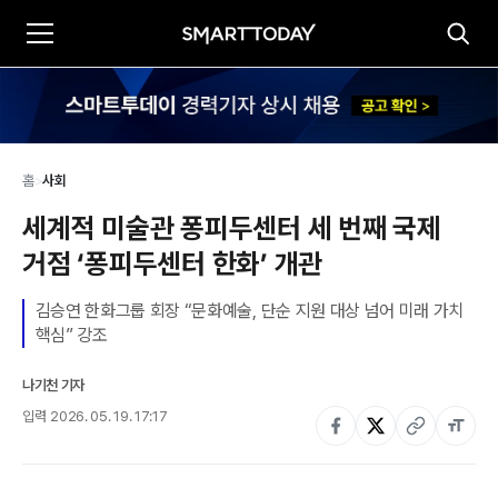
홈
>
사회
세계적 미술관 퐁피두센터 세 번째 국제 
거점 ‘퐁피두센터 한화’ 개관
김승연 한화그룹 회장 “문화예술, 단순 지원 대상 넘어 미래 가치 
핵심” 강조
나기천 기자
입력
2026. 05. 19. 17:17