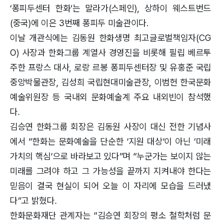
‘퐁피두센터 한화’는 말라가(스페인), 상하이 웨스트번드
(중국)에 이은 3번째 퐁피두 미술관이다.
이날 개관식에는 김동원 한화생명 최고글로벌책임자(CG
O) 사장과 한화그룹 계열사 경영진을 비롯해 필립 베르투
주한 프랑스 대사, 로랑 르봉 퐁피두센터장 및 유홍준 국립
중앙박물관장, 김성희 국립현대미술관장, 이범헌 한국문화
예술위원장 등 국내외 문화예술계 주요 내외빈이 참석했
다.
김승연 한화그룹 회장은 김동원 사장이 대신 전한 기념사
에서 “한화는 문화예술을 단순한 ‘지원 대상’이 아닌 ‘미래
가치의 핵심’으로 바라보고 있다”며 “누군가는 보이지 않는
미래를 그려야 하고 그 가능성을 끝까지 지켜내야 한다는
믿음이 결국 현실이 되어 오늘 이 자리에 모습을 드러냈
다”고 밝혔다.
한화문화재단 관계자는 “김승연 회장의 평소 철학처럼 문