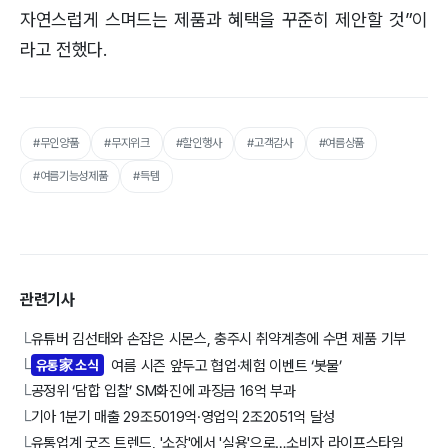
자연스럽게 스며드는 제품과 혜택을 꾸준히 제안할 것”이
라고 전했다.
#무인양품
#무지위크
#할인행사
#고객감사
#여름상품
#여름기능성제품
#득템
관련기사
유튜버 김선태와 손잡은 시몬스, 충주시 취약계층에 수면 제품 기부
└
유통家 소식
여름 시즌 앞두고 협업·체험 이벤트 ‘봇물’
└
공정위 ‘담합 입찰’ SM화진에 과징금 16억 부과
└
기아 1분기 매출 29조5019억·영업익 2조2051억 달성
└
유통업계 굿즈 트렌드, '소장'에서 '실용'으로…소비자 라이프스타일
└