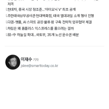
저격
현대차, 중국 시장 정조준…‘아이오닉 V’ 최초 공개
└
주한태국상무공사관·현대백화점, 태국 열대과일 소개 행사 진행
└
다겸-햇품, AI 스마트 공장·물류·팜 구축 전략적 업무협약 체결
└
하림은 왜 홈플러스 익스프레스를 품으려는 걸까
└
韓-中 하늘길 확대…국토부, 35개 노선 운수권 배분
└
이재수
기자
jslee@smarttoday.co.kr