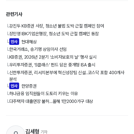
관련기사
강진두 KB증권 사장, 청소년 불법 도박 근절 캠페인 참여
└
장민영 IBK기업은행장, 청소년 도박 근절 캠페인 동참
└
인사
현대해상
└
한국거래소, 송기명 상임이사 선임
└
KB증권, 2026년 2분기 ‘소비자보호의 날’ 행사 실시
└
우리투자증권, ‘S클래스’ 펀드 담은 중개형 ISA 출시
└
신한투자증권, 리서치본부에 혁신성장팀 신설..코스닥 포함 400개사
└
분석
인사
한양증권
└
하나금융 임직원들이 도토리 키우는 이유
└
다주택자 대출연장 불허…올해 1만2000가구 대상
└
김세형
기자