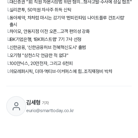
대신증권 “前 직원 자본시장법 위반 혐의…형사고발·수사에 성실 협조"
└
실리콘투, 50억원 자사주 취득 신탁
└
동아제약, 차처럼 마시는 감기약 ‘판피린타임 나이트플루 건조시럽’
└
출시
하이모, 안동지점 이전 오픈…고객 편의성 강화
└
IBK기업은행, ‘IBK퍼스트랩' 7기 7사 선정
└
신한금융, '신한금융허브 전북혁신도시' 출범
└
오기형 "삼천스닥 언급한 적 없다"
└
100만닉스, 20만전자, 그리고 6천피
└
아모레퍼시픽, 더마·액티브·이커머스에 힘..조직재정비 박차
└
김세형
기자
eurio@smarttoday.co.kr