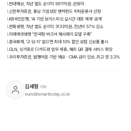
현대해상, 작년 별도 순이익 5611억원..반토막
└
신한투자증권, 충남 기업성장 벤처펀드 위탁운용사 선정
└
KB국민은행, ‘AI 기반 보이스피싱 실시간 대응 체계’ 공개
└
한화생명, 작년 별도 순이익 3133억원..전년비 57% 감소
└
미래에셋생명 "한국형 버크셔 해서웨이 모델 구축"
└
흥국화재, ‘고·당·지’ 없으면 최대 10% 할인 보험 신상품 출시
└
GLN, 싱가포르 디카드와 업무 제휴..해외 QR 결제 서비스 확장
└
우리투자증권, 발행어음 기반 예금 ⋅ CMA 금리 인상..최고 연 3.3%
└
김세형
기자
eurio@smarttoday.co.kr