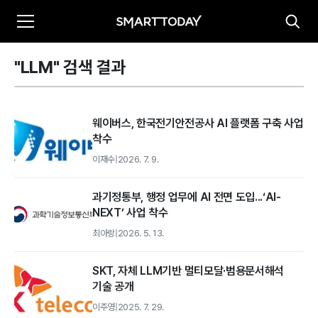
"LLM" 검색 결과
웨이버스, 한국전기안전공사 AI 플랫폼 구축 사업
착수
이재수
|
2026. 7. 9.
과기정통부, 행정 업무에 AI 전면 도입...‘AI-
NEXT’ 사업 착수
최아랑
|
2026. 5. 13.
SKT, 자체 LLM기반 멀티모달·범용문서해석
기술 공개
이주영
|
2025. 7. 29.