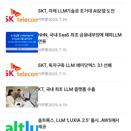
SKT, 자체 LLM기술로 초거대 AI모델 도전
이주영
|
2025. 7. 24.
NHN, 국내 SaaS 최초 금융내부망에 해외LLM
연동
이주영
|
2025. 7. 15.
SKT, 독자구축 LLM 에이닷엑스 3.1 선봬
이주영
|
2025. 7. 11.
KT, 국내 최초 LLM 플랫폼 수출
이주영
|
2025. 4. 15.
솔트룩스, LLM 'LUXIA 2.5' 출시..AWS에서
제공