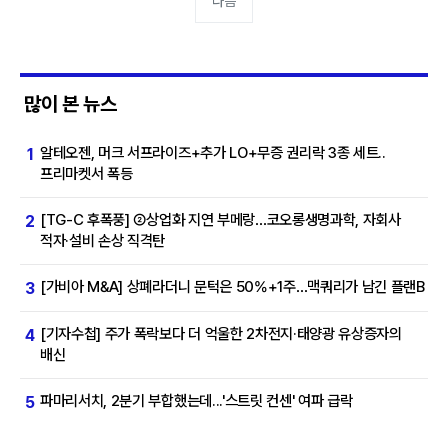
다음
많이 본 뉴스
알테오젠, 머크 서프라이즈+추가 LO+무증 권리락 3종 세트..
1
프리마켓서 폭등
[TG-C 후폭풍] ②상업화 지연 부메랑…코오롱생명과학, 자회사
2
적자·설비 손상 직격탄
[가비아 M&A] 상폐라더니 문턱은 50%+1주…맥쿼리가 남긴 플랜B
3
[기자수첩] 주가 폭락보다 더 억울한 2차전지·태양광 유상증자의
4
배신
파마리서치, 2분기 부합했는데...'스트릿 컨센' 여파 급락
5