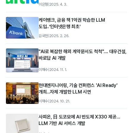
이은형
|
2025. 4. 3.
케이뱅크, 금융 책 1억권 학습한 LLM
도입..‘인터넷은행 최초’
김국헌
|
2025. 2. 26.
"AI로 복잡한 해외 계약문서도 척척".... 대우건설,
바로답 AI 개발
이재수
|
2024. 11. 1.
현대엔지니어링, 기술 컨퍼런스 'AI Ready'
개최...자체 개발한 LLM 시연
이재수
|
2024. 10. 21.
사피온, 日 도코모에 AI 반도체 X330 제공…
LLM 기반 AI 서비스 개발