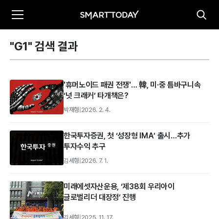
"G1" 검색 결과
'휴머노이드 패권 전쟁'… 韓, 미·중 틈바구니속
‘넛 크래커’ 타개책은?
박재형
|
2026. 2. 4.
한국투자증권, 첫 ‘성장형 IMA’ 출시…추가
투자수익 추구
김세형
|
2026. 7. 1.
미래에셋자산운용, ‘제38회 우리아이
글로벌리더 대장정’ 진행
김세형
|
2025. 11. 17.