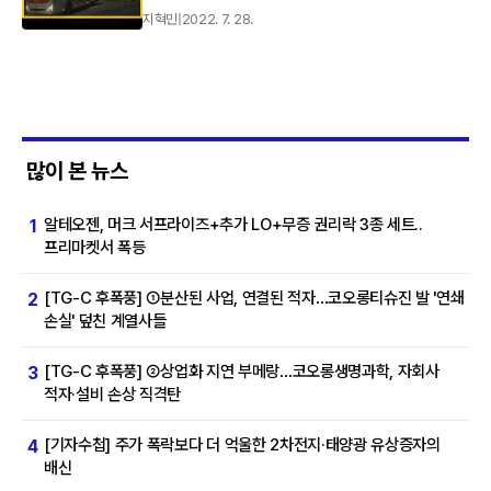
지혁민
|
2022. 7. 28.
많이 본 뉴스
알테오젠, 머크 서프라이즈+추가 LO+무증 권리락 3종 세트..
1
프리마켓서 폭등
[TG-C 후폭풍] ①분산된 사업, 연결된 적자…코오롱티슈진 발 '연쇄
2
손실' 덮친 계열사들
[TG-C 후폭풍] ②상업화 지연 부메랑…코오롱생명과학, 자회사
3
적자·설비 손상 직격탄
[기자수첩] 주가 폭락보다 더 억울한 2차전지·태양광 유상증자의
4
배신