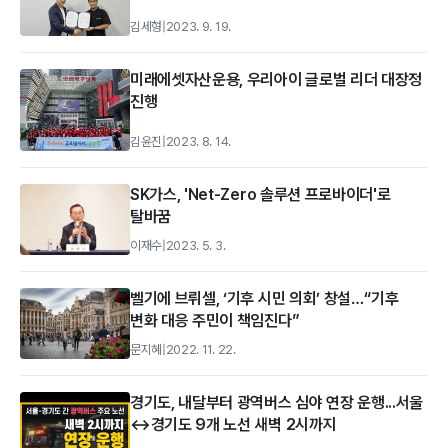
김세형
|
2023. 9. 19.
미래에셋자산운용, 우리아이 글로벌 리더 대장정
진행
김윤진
|
2023. 8. 14.
SK가스, 'Net-Zero 솔루션 프로바이더'로
탈바꿈
이재수
|
2023. 5. 3.
벨기에 브뤼셀, ‘기후 시민 의회’ 창설…“기후
변화 대응 주민이 책임진다”
문지혜
|
2022. 11. 22.
경기도, 내달부터 광역버스 심야 연장 운행...서울
↔경기도 9개 노선 새벽 2시까지