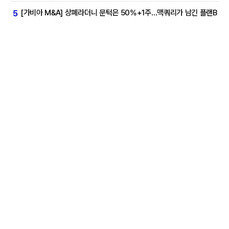
[가비아 M&A] 상폐라더니 문턱은 50%+1주…맥쿼리가 남긴 플랜B
5