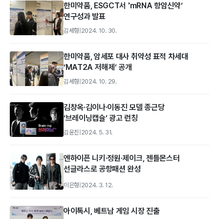
한미약품, ESGCT서 'mRNA 항암신약’
연구성과 발표
김세형
|
2024. 10. 30.
한미약품, 암세포 대사 취약성 표적 차세대
‘MAT2A 저해제’ 공개
김세형
|
2024. 10. 29.
김창옥·김이나·이동진 모델 종근당
‘브레이닝캡슐’ 광고 런칭
김윤진
|
2024. 5. 31.
엔하이픈 니키·정원·제이크, 젠틀몬스터
선글라스로 공항패션 완성
이은형
|
2024. 3. 12.
아이톡시, 베트남 게임 시장 진출