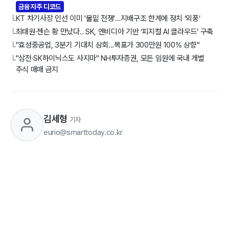
금융지주 디코드
KT 차기사장 인선 이미 '물밑 전쟁'…지배구조 한계에 정치 ‘외풍’
└
최태원·젠슨 황 만났다.. SK, 엔비디아 기반 ‘피지컬 AI 클라우드’ 구축
└
"효성중공업, 3분기 기대치 상회...목표가 300만원 100% 상향"
└
"삼전·SK하이닉스도 사지마" NH투자증권, 모든 임원에 국내 개별
└
주식 매매 금지
김세형
기자
eurio@smarttoday.co.kr