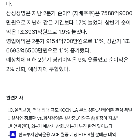
다.
삼성생명은 지난 2분기 순이익(지배주주)은 7588억9000
만원으로 지난해 같은 기간보다 1.7% 늘었다. 상반기 순이
익은 1조3931억원으로 1.9% 늘었다.
영업이익은 2분기 9154억700만원으로 1.1%, 상반기 1조
6693억6500만원으로 1.1% 증가했다.
예상치에 비해 2분기 영업이익은 9% 웃돌았고 순이익은
2% 상회, 예상치에 부합했다.
관련기사
CJ올리브영, 역대 최대 규모 KCON LA 부스 성황..선케어존 관심 폭발
└
"설사엔 정로환 vs.회사경영은 설사중..이양구 前회장이 자초"
└
씨앤씨인터, 2분기 예상치 상회.."4분기 부진 완전 털어냈다"
└
표
한국투자신탁운용 ACE 월중 배당 ETF 8월 분배금 내역
└