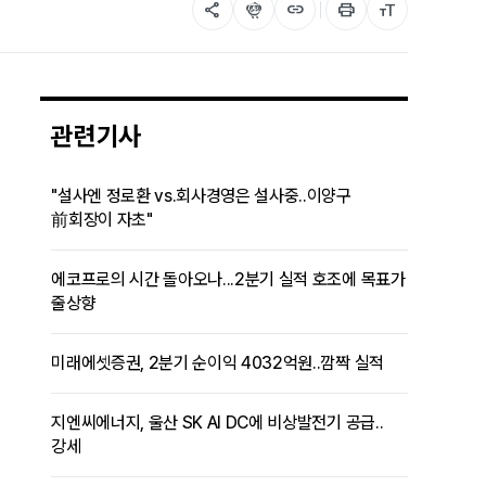
share
flutter_dash
link
print
format_size
관련기사
"설사엔 정로환 vs.회사경영은 설사중..이양구
前회장이 자초"
에코프로의 시간 돌아오나...2분기 실적 호조에 목표가
줄상향
미래에셋증권, 2분기 순이익 4032억원..깜짝 실적
지엔씨에너지, 울산 SK AI DC에 비상발전기 공급..
강세