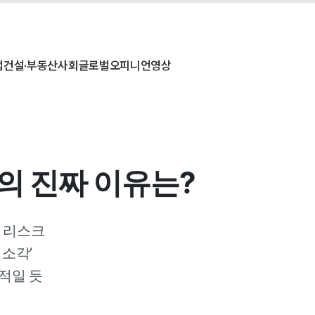
업
건설·부동산
사회
글로벌
오피니언
영상
'의 진짜 이유는?
판 리스크
 소각’
적일 듯