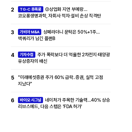
2
②상업화 지연 부메랑…
TG-C 후폭풍
코오롱생명과학, 자회사 적자·설비 손상 직격탄
3
상폐라더니 문턱은 50%+1주…
가비아 M&A
맥쿼리가 남긴 플랜B
4
주가 폭락보다 더 억울한 2차전지·태양광
기자수첩
유상증자의 배신
5
"미래에셋증권 주가 60% 급락..증권, 실적 고점
지났다"
6
네이처가 주목한 기술력…40% 상승
바이오 시그널
리브스메드, 다음 스텝은 'FDA 허가'