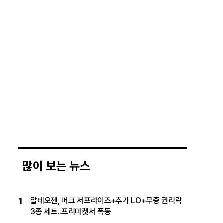
많이 보는 뉴스
1
알테오젠, 머크 서프라이즈+추가 LO+무증 권리락
3종 세트..프리마켓서 폭등