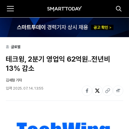
홈
>
글로벌
테크윙, 2분기 영업익 62억원..전년비 
13% 감소
김세형 기자
입력
2025. 07. 14. 13:55