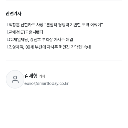
관련기사
박창훈 신한카드 사장 "본질적 경쟁력 기반한 도약 이뤄야"
└
관세청 ETF 출시됐다
└
CJ제일제당, 강신호 부회장 자사주 매입
└
진양제약, 88세 부친에 자사주 떠안긴 기막힌 '속내'
└
김세형
기자
eurio@smarttoday.co.kr