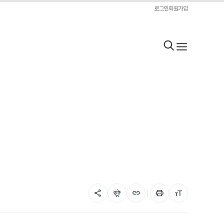
로그인
회원가입
share
flutter_dash
link
print
format_size