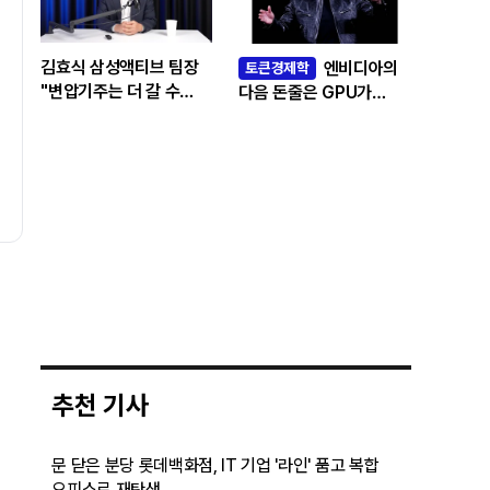
김효식 삼성액티브 팀장
엔비디아의
토큰경제학
"변압기주는 더 갈 수
다음 돈줄은 GPU가
있나…답은 EPS
아니라 메모리다
성장률에 있다"
추천 기사
문 닫은 분당 롯데백화점, IT 기업 '라인' 품고 복합
오피스로 재탄생