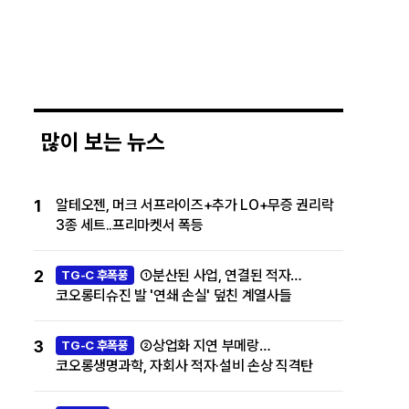
많이 보는 뉴스
1
알테오젠, 머크 서프라이즈+추가 LO+무증 권리락
3종 세트..프리마켓서 폭등
2
①분산된 사업, 연결된 적자…
TG-C 후폭풍
코오롱티슈진 발 '연쇄 손실' 덮친 계열사들
3
②상업화 지연 부메랑…
TG-C 후폭풍
코오롱생명과학, 자회사 적자·설비 손상 직격탄