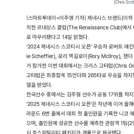
(Chris Go
|스마트투데이=이주영 기자| 제네시스 브랜드(이하 제네
치한 르네상스 클럽(The Renaissance Club)
로 마무리됐다고 14일 밝혔다.
‘2024 제네시스 스코티시 오픈’ 우승자 로버트 매킨타이
ie Scheffler), 로리 맥길로이(Rory McIlroy),
거 참가한 이번 대회에서는 크리스 고터럽(Chris Go
고터럽은 최종합계 15언더파 265타로 우승을 차지했
델을 받았다.
한국선수 중에서는 김주형 선수가 공동 17위를 차지
‘2025 제네시스 스코티시 오픈’은 작년에 이어 올
라운드 6번 홀에서 대회 첫 홀인원을 기록한 니코 에차바
으며, 홀인원에 성공한 선수를 예측한 관람객 1팀(
십 호스피탈리티 패키지가 경품으로 제공됐다.