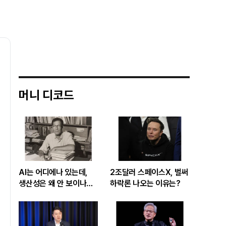
머니 디코드
AI는 어디에나 있는데,
2조달러 스페이스X, 벌써
생산성은 왜 안 보이나…
하락론 나오는 이유는?
빅테크 투자 흔드는
‘솔로우 패러독스’