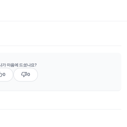
사가 마음에 드셨나요?
b_up
thumb_down
0
0