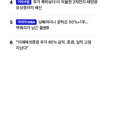
4
주가 폭락보다 더 억울한 2차전지·태양광
기자수첩
유상증자의 배신
5
상폐라더니 문턱은 50%+1주…
가비아 M&A
맥쿼리가 남긴 플랜B
6
"미래에셋증권 주가 60% 급락..증권, 실적 고점
지났다"