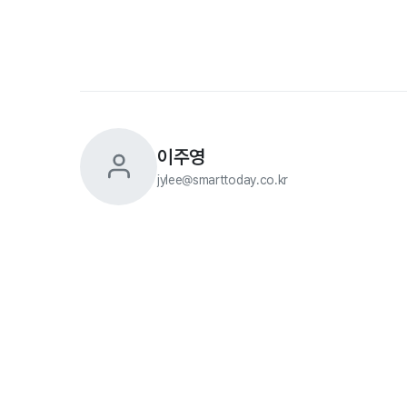
이주영
jylee@smarttoday.co.kr