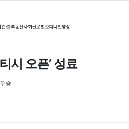
업
건설·부동산
사회
글로벌
오피니언
영상
코티시 오픈’ 성료
 우승