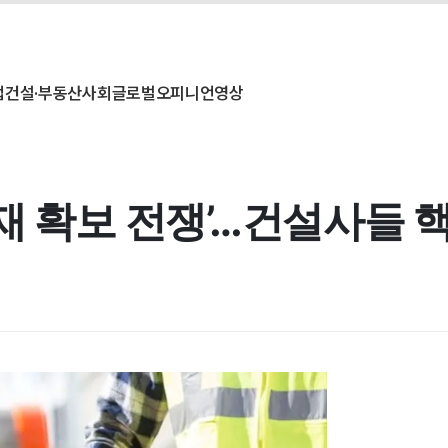
업
건설·부동산
사회
글로벌
오피니언
영상
재 확보 전쟁’…건설사들 