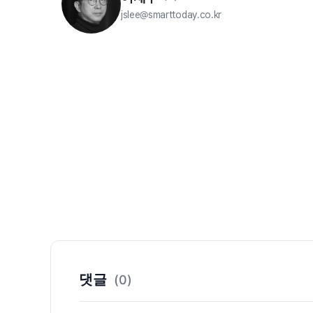
jslee@smarttoday.co.kr
댓글
(0)