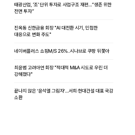
태광산업, '조' 단위 투자로 사업구조 재편…“생존 위한
전면 투자”
진옥동 신한금융 회장 "AI 대전환 시기, 민첩한
대응으로 변화 주도"
네이버플러스 쇼핑M/S 26%..시나브로 쿠팡 뒤쫓아
최윤범 고려아연 회장 "적대적 M&A 시도로 우린 더
강해졌다"
끝나지 않은 ‘윤석열 그림자’…서희·현대건설 대표 국감
소환