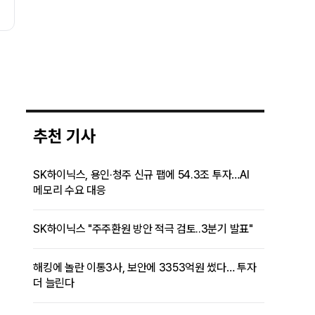
추천 기사
SK하이닉스, 용인·청주 신규 팹에 54.3조 투자…AI
메모리 수요 대응
SK하이닉스 "주주환원 방안 적극 검토..3분기 발표"
해킹에 놀란 이통3사, 보안에 3353억원 썼다… 투자
더 늘린다