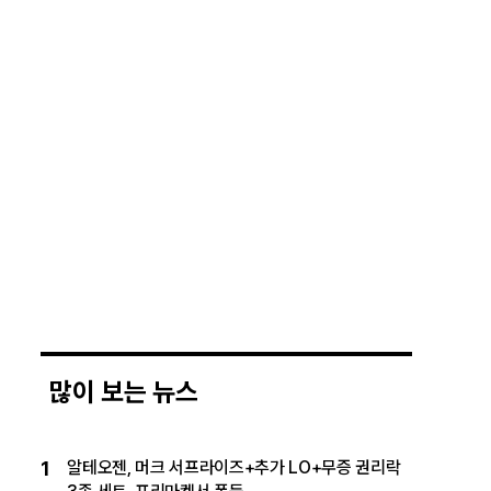
많이 보는 뉴스
1
알테오젠, 머크 서프라이즈+추가 LO+무증 권리락