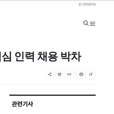
로그인
회원가입
핵심 인력 채용 박차
share
flutter_dash
link
print
format_size
관련기사