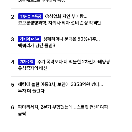
3종 세트..프리마켓서 폭등
2
②상업화 지연 부메랑…
TG-C 후폭풍
코오롱생명과학, 자회사 적자·설비 손상 직격탄
3
상폐라더니 문턱은 50%+1주…
가비아 M&A
맥쿼리가 남긴 플랜B
4
주가 폭락보다 더 억울한 2차전지·태양광
기자수첩
유상증자의 배신
5
해킹에 놀란 이통3사, 보안에 3353억원 썼다…
투자 더 늘린다
6
파마리서치, 2분기 부합했는데...'스트릿 컨센' 여파
급락