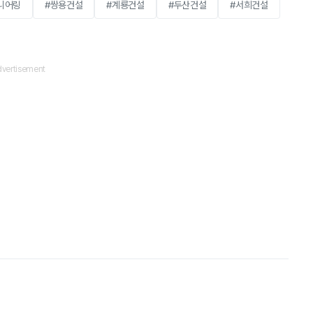
니어링
#쌍용건설
#계룡건설
#두산건설
#서희건설