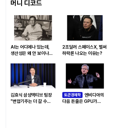
머니 디코드
AI는 어디에나 있는데,
2조달러 스페이스X, 벌써
생산성은 왜 안 보이나…
하락론 나오는 이유는?
빅테크 투자 흔드는
‘솔로우 패러독스’
김효식 삼성액티브 팀장
엔비디아의
토큰경제학
"변압기주는 더 갈 수
다음 돈줄은 GPU가
있나…답은 EPS
아니라 메모리다
성장률에 있다"