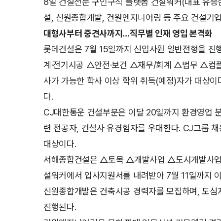
8일 건설전문 구인구직 플랫폼 건설워커(대표 유종현
설, 신원종합개발, 건원엔지니어링 등 주요 건설기업
대형사부터 중견사까지…직무별 인재 영입 본격화
롯데건설은 7월 15일까지 신입사원 일반전형을 진
계·전기시공 △안전·보건 △재무/회계 △법무 △컴플라이
사가 가능한 학사 이상 학위 취득(예정)자가 대상이
다.
CJ대한통운 건설부문은 이달 20일까지 환경영업 분
련 전공자, 건설사 유경험자를 우대한다. CJ그룹 
대상이다.
서해종합건설은 △토목 △개발사업 △도시개발사업단
설워커에서 입사지원서를 내려받아 7월 11일까지 
신원종합개발은 건축시공 경력자를 모집하며, 도심지
진행된다.