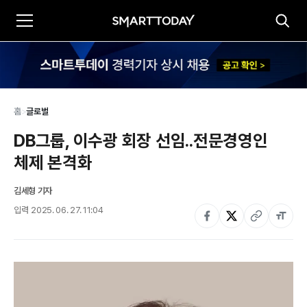
홈
>
글로벌
DB그룹, 이수광 회장 선임..전문경영인 
체제 본격화
김세형 기자
입력
2025. 06. 27. 11:04