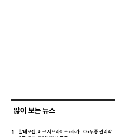
많이 보는 뉴스
1
알테오젠, 머크 서프라이즈+추가 LO+무증 권리락