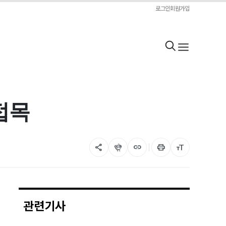
로그인
회원가입
접목
share
flutter_dash
link
print
format_size
관련기사