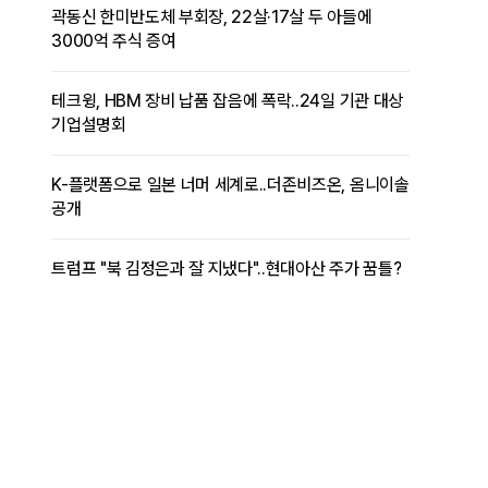
곽동신 한미반도체 부회장, 22살·17살 두 아들에
3000억 주식 증여
테크윙, HBM 장비 납품 잡음에 폭락..24일 기관 대상
기업설명회
K-플랫폼으로 일본 너머 세계로..더존비즈온, 옴니이솔
공개
트럼프 "북 김정은과 잘 지냈다"..현대아산 주가 꿈틀?