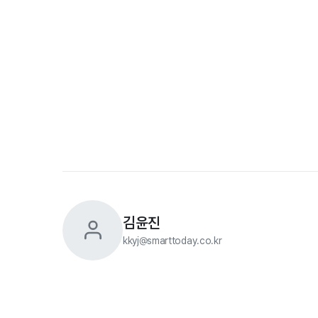
김윤진
kkyj@smarttoday.co.kr