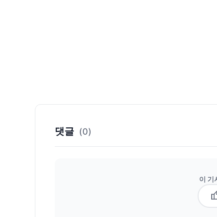
댓글
(0)
이 기
thum