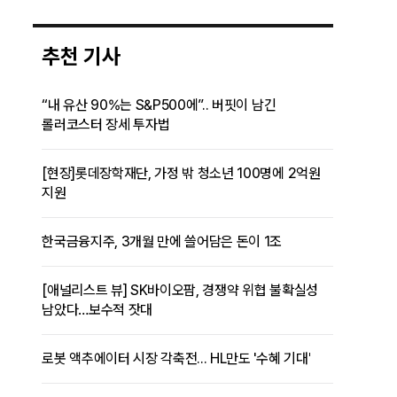
추천 기사
“내 유산 90%는 S&P500에”.. 버핏이 남긴
롤러코스터 장세 투자법
[현장]롯데장학재단, 가정 밖 청소년 100명에 2억원
지원
한국금융지주, 3개월 만에 쓸어담은 돈이 1조
[애널리스트 뷰] SK바이오팜, 경쟁약 위협 불확실성
남았다…보수적 잣대
로봇 액추에이터 시장 각축전... HL만도 '수혜 기대'