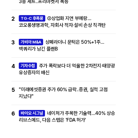
3종 세트..프리마켓서 폭등
2
②상업화 지연 부메랑…
TG-C 후폭풍
코오롱생명과학, 자회사 적자·설비 손상 직격탄
3
상폐라더니 문턱은 50%+1주…
가비아 M&A
맥쿼리가 남긴 플랜B
4
주가 폭락보다 더 억울한 2차전지·태양광
기자수첩
유상증자의 배신
5
"미래에셋증권 주가 60% 급락..증권, 실적 고점
지났다"
6
네이처가 주목한 기술력…40% 상승
바이오 시그널
리브스메드, 다음 스텝은 'FDA 허가'