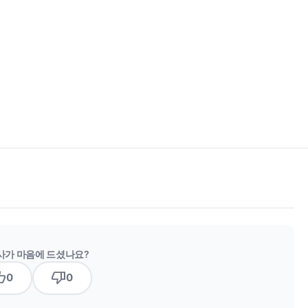
사가 마음에 드셨나요?
b_up
thumb_down
0
0