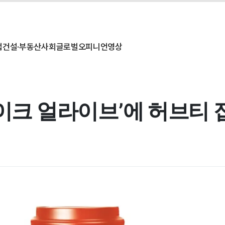
업
건설·부동산
사회
글로벌
오피니언
영상
테이크 얼라이브’에 허브티 