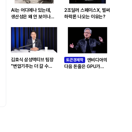
AI는 어디에나 있는데,
2조달러 스페이스X, 벌써
생산성은 왜 안 보이나…
하락론 나오는 이유는?
빅테크 투자 흔드는
‘솔로우 패러독스’
김효식 삼성액티브 팀장
엔비디아의
토큰경제학
"변압기주는 더 갈 수
다음 돈줄은 GPU가
있나…답은 EPS
아니라 메모리다
성장률에 있다"