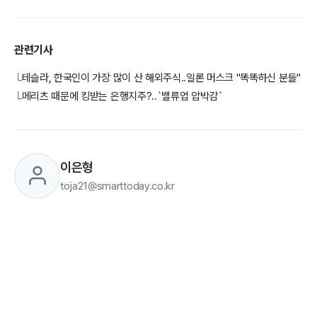
관련기사
테슬라, 한국인이 가장 많이 산 해외주식..일론 머스크 "똑똑하신 분들"
└
메리츠 때문에 킹받는 은행지주?..`밸류업 압박감`
└
이은형
toja21@smarttoday.co.kr