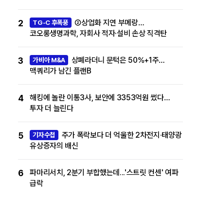
2
②상업화 지연 부메랑…
TG-C 후폭풍
코오롱생명과학, 자회사 적자·설비 손상 직격탄
3
상폐라더니 문턱은 50%+1주…
가비아 M&A
맥쿼리가 남긴 플랜B
4
해킹에 놀란 이통3사, 보안에 3353억원 썼다…
투자 더 늘린다
5
주가 폭락보다 더 억울한 2차전지·태양광
기자수첩
유상증자의 배신
6
파마리서치, 2분기 부합했는데...'스트릿 컨센' 여파
급락