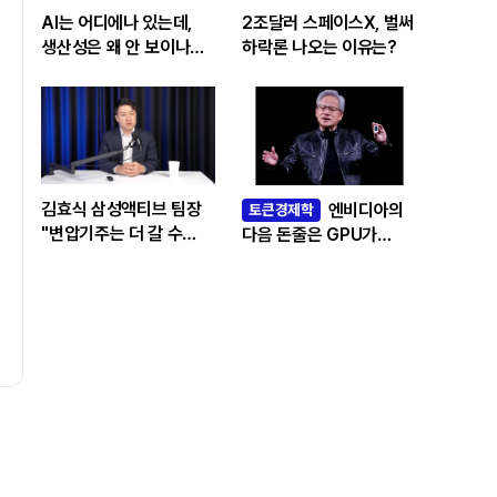
AI는 어디에나 있는데,
2조달러 스페이스X, 벌써
생산성은 왜 안 보이나…
하락론 나오는 이유는?
빅테크 투자 흔드는
‘솔로우 패러독스’
김효식 삼성액티브 팀장
엔비디아의
토큰경제학
"변압기주는 더 갈 수
다음 돈줄은 GPU가
있나…답은 EPS
아니라 메모리다
성장률에 있다"