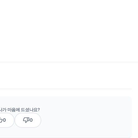
사가 마음에 드셨나요?
b_up
thumb_down
0
0