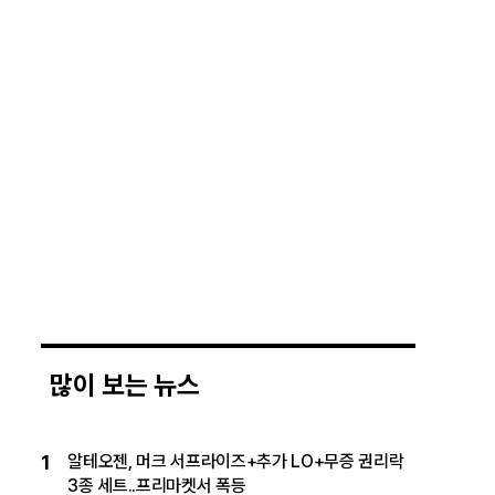
많이 보는 뉴스
1
알테오젠, 머크 서프라이즈+추가 LO+무증 권리락
3종 세트..프리마켓서 폭등