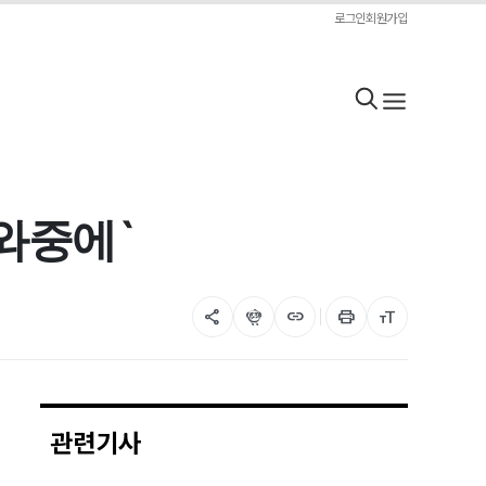
로그인
회원가입
 와중에`
share
flutter_dash
link
print
format_size
관련기사