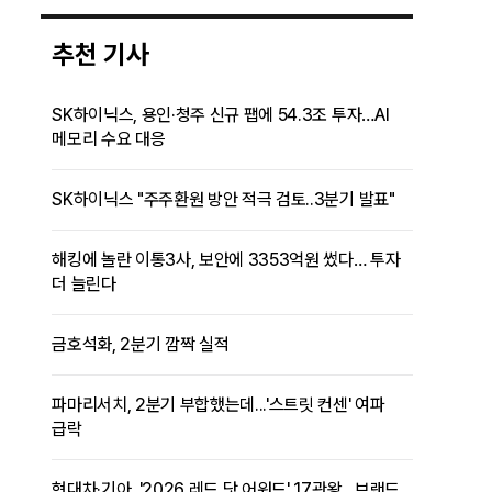
추천 기사
SK하이닉스, 용인·청주 신규 팹에 54.3조 투자…AI
메모리 수요 대응
SK하이닉스 "주주환원 방안 적극 검토..3분기 발표"
해킹에 놀란 이통3사, 보안에 3353억원 썼다… 투자
더 늘린다
금호석화, 2분기 깜짝 실적
파마리서치, 2분기 부합했는데...'스트릿 컨센' 여파
급락
현대차·기아, '2026 레드 닷 어워드' 17관왕…브랜드