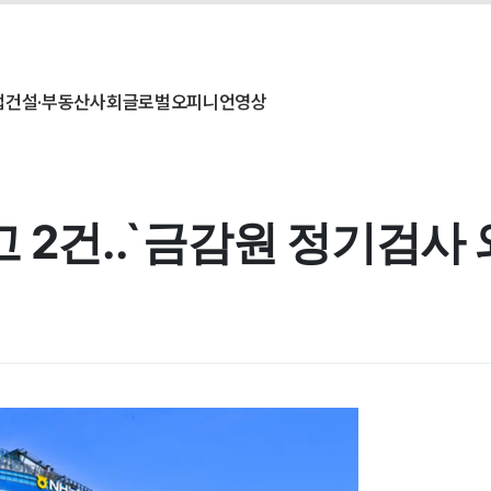
업
건설·부동산
사회
글로벌
오피니언
영상
 2건..`금감원 정기검사