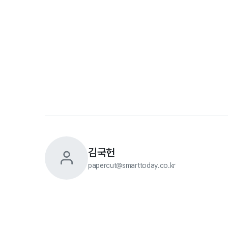
김국헌
papercut@smarttoday.co.kr