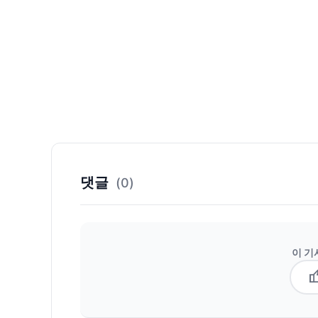
댓글
(0)
이 기
thum