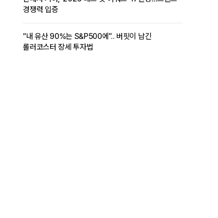
경쟁력 입증
“내 유산 90%는 S&P500에”.. 버핏이 남긴
롤러코스터 장세 투자법